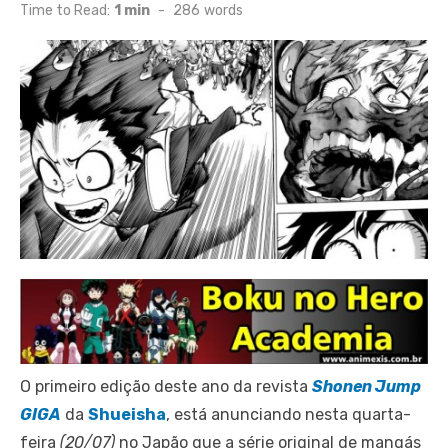
on
Time to Read:
1 min
-
286
words
O primeiro edição deste ano da revista
Shonen Jump
GIGA
da
Shueisha
, está anunciando nesta quarta-
feira
(20/07)
no Japão que a série original de mangás