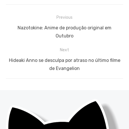
Navegação
Previous
de
Previous
Nazotokine: Anime de produção original em
Post
post:
Outubro
Next
Next
Hideaki Anno se desculpa por atraso no último filme
post:
de Evangelion