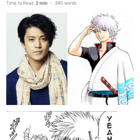
on
Time to Read:
2 min
-
380
words