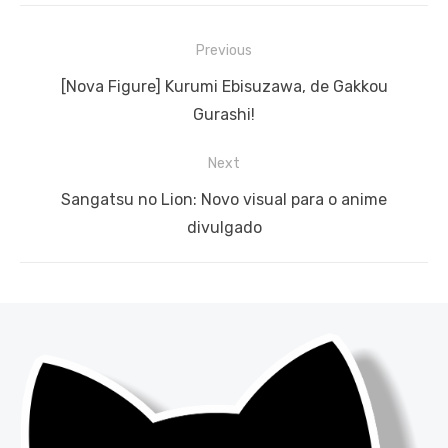
Navegação
Previous
de
Previous
[Nova Figure] Kurumi Ebisuzawa, de Gakkou
Post
post:
Gurashi!
Next
Next
Sangatsu no Lion: Novo visual para o anime
post:
divulgado