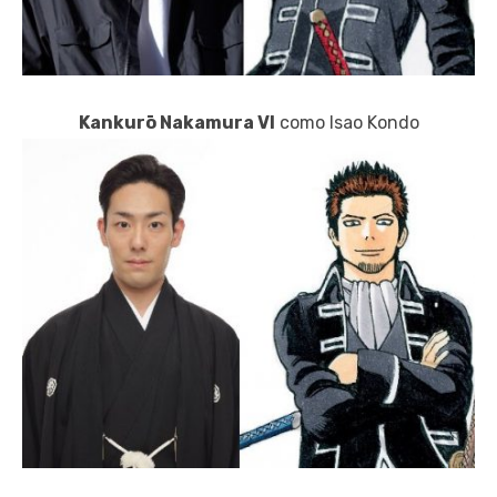
Kankurō Nakamura VI
como Isao Kondo