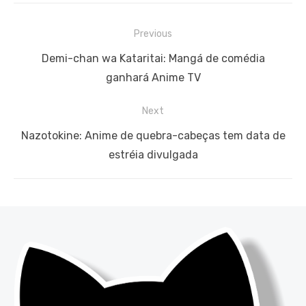
Navegação
Previous
de
Previous
Demi-chan wa Kataritai: Mangá de comédia
Post
post:
ganhará Anime TV
Next
Next
Nazotokine: Anime de quebra-cabeças tem data de
post:
estréia divulgada