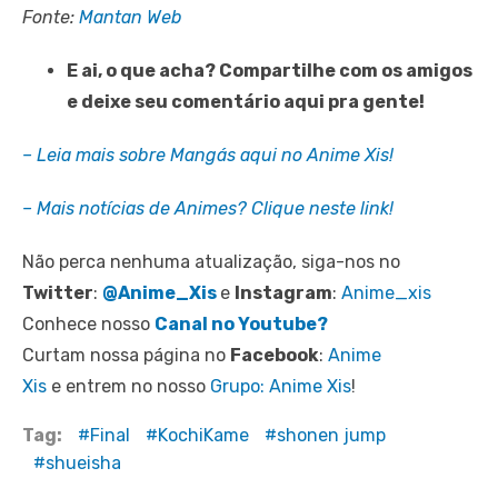
Fonte:
Mantan Web
E ai, o que acha? Compartilhe com os amigos
e deixe seu comentário aqui pra gente!
–
Leia mais sobre Mangás aqui no Anime Xis!
– Mais notícias de Animes? Clique neste link!
Não perca nenhuma atualização, siga-nos no
Twitter
:
@Anime_Xis
e
Instagram
:
Anime_xis
Conhece nosso
Canal no Youtube?
Curtam nossa página no
Facebook
:
Anime
Xis
e entrem no nosso
Grupo: Anime Xis
!
Tag:
Final
KochiKame
shonen jump
shueisha