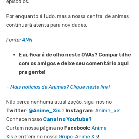
episódios.
Por enquanto é tudo, mas a nossa central de animes
continuará atenta para novidades.
Fonte:
ANN
E ai, ficará de olho neste OVAs? Compartilhe
com os amigos e deixe seu comentário aqui
pra gente!
– Mais notícias de Animes? Clique neste link!
Não perca nenhuma atualização, siga-nos no
Twitter
:
@Anime_Xis
e
Instagram
:
Anime_xis
Conhece nosso
Canal no Youtube?
Curtam nossa página no
Facebook
:
Anime
Xis
e entrem no nosso
Grupo: Anime Xis
!