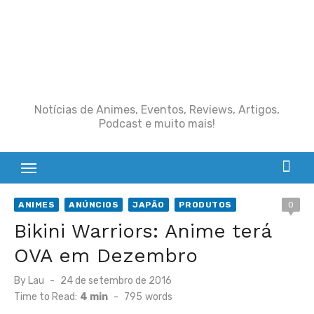
Notícias de Animes, Eventos, Reviews, Artigos,
Podcast e muito mais!
ANIMES
ANÚNCIOS
JAPÃO
PRODUTOS
0
Bikini Warriors: Anime terá
OVA em Dezembro
Posted
By
Lau
24 de setembro de 2016
on
Time to Read:
4 min
-
795
words