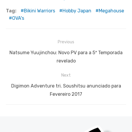
Tag:
Bikini Warriors
Hobby Japan
Megahouse
OVA's
Navegação
Previous
de
Previous
Natsume Yuujinchou: Novo PV para a 5ª Temporada
Post
post:
revelado
Next
Next
Digimon Adventure tri. Soushitsu anunciado para
post:
Fevereiro 2017