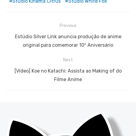
Studio Kinema Citrus
Studio White Fox
Navegação
Previous
de
Previous
Estúdio Silver Link anuncia produção de anime
Post
post:
original para comemorar 10º Aniversário
Next
Next
[Vídeo] Koe no Katachi: Assista ao Making of do
post:
Filme Anime