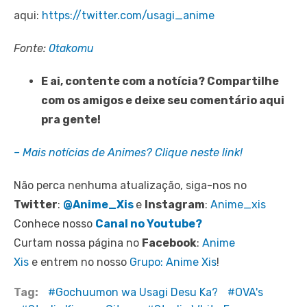
aqui:
https://twitter.com/usagi_anime
Fonte:
0takomu
E ai, contente com a notícia? Compartilhe
com os amigos e deixe seu comentário aqui
pra gente!
– Mais notícias de Animes? Clique neste link!
Não perca nenhuma atualização, siga-nos no
Twitter
:
@Anime_Xis
e
Instagram
:
Anime_xis
Conhece nosso
Canal no Youtube?
Curtam nossa página no
Facebook
:
Anime
Xis
e entrem no nosso
Grupo: Anime Xis
!
Tag:
Gochuumon wa Usagi Desu Ka?
OVA's