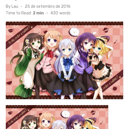
Posted
By
Lau
25 de setembro de 2016
on
Time to Read:
2 min
-
430
words