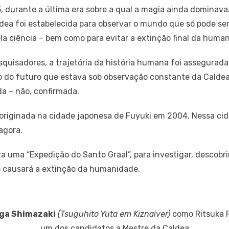
5, durante a última era sobre a qual a magia ainda dominav
ea foi estabelecida para observar o mundo que só pode ser
a ciência – bem como para evitar a extinção final da huma
quisadores, a trajetória da história humana foi assegurada
o do futuro que estava sob observação constante da Calde
a – não, confirmada.
 originada na cidade japonesa de Fuyuki em 2004. Nessa cid
agora.
 uma “Expedição do Santo Graal”, para investigar, descobrir
 causará a extinção da humanidade.
ga Shimazaki
(Tsuguhito Yuta em Kiznaiver)
como Ritsuka F
um dos candidatos a Mestre da Caldea