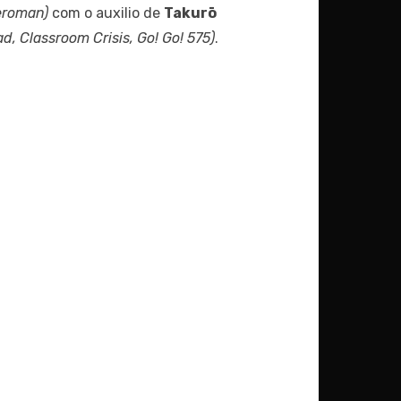
Heroman)
com o auxilio de
Takurō
d, Classroom Crisis, Go! Go! 575)
.