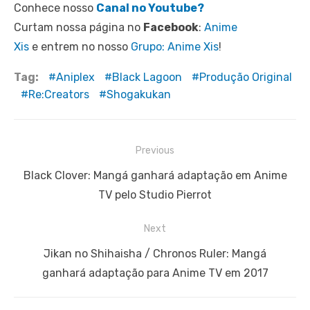
Conhece nosso
Canal no Youtube?
Curtam nossa página no
Facebook
:
Anime
Xis
e entrem no nosso
Grupo: Anime Xis
!
Tag:
Aniplex
Black Lagoon
Produção Original
Re:Creators
Shogakukan
Navegação
Previous
de
Previous
Black Clover: Mangá ganhará adaptação em Anime
Post
post:
TV pelo Studio Pierrot
Next
Next
Jikan no Shihaisha / Chronos Ruler: Mangá
post:
ganhará adaptação para Anime TV em 2017