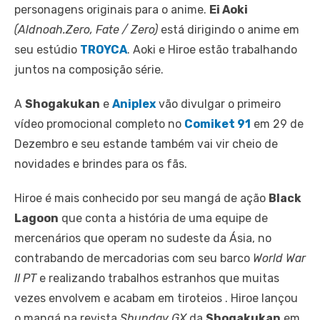
personagens originais para o anime.
Ei Aoki
(Aldnoah.Zero, Fate / Zero)
está dirigindo o anime em
seu estúdio
TROYCA
. Aoki e Hiroe estão trabalhando
juntos na composição série.
A
Shogakukan
e
Aniplex
vão divulgar o primeiro
vídeo promocional completo no
Comiket 91
em 29 de
Dezembro e seu estande também vai vir cheio de
novidades e brindes para os fãs.
Hiroe é mais conhecido por seu mangá de ação
Black
Lagoon
que conta a história de uma equipe de
mercenários que operam no sudeste da Ásia, no
contrabando de mercadorias com seu barco
World War
II PT
e realizando trabalhos estranhos que muitas
vezes envolvem e acabam em tiroteios . Hiroe lançou
o mangá na revista
Shunday GX
da
Shogakukan
em