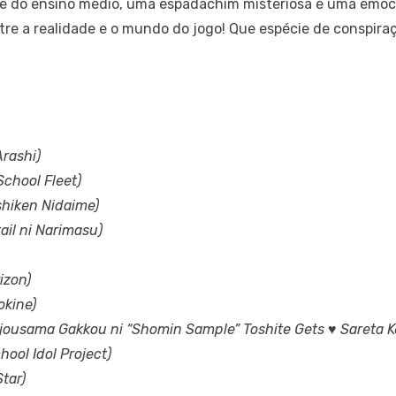
 do ensino médio, uma espadachim misteriosa e uma emocio
ntre a realidade e o mundo do jogo! Que espécie de conspir
rashi)
School Fleet)
hiken Nidaime)
tail ni Narimasu)
izon)
okine)
Ojousama Gakkou ni “Shomin Sample” Toshite Gets ♥ Sareta K
hool Idol Project)
Star)