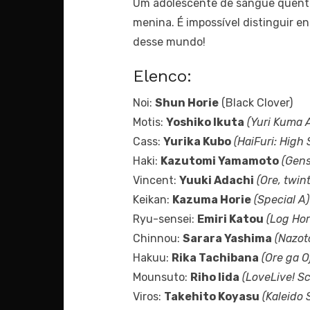
Um adolescente de sangue quente
menina. É impossível distinguir e
desse mundo!
Elenco:
Noi:
Shun Horie
(Black Clover)
Motis:
Yoshiko Ikuta
(Yuri Kuma A
Cass:
Yurika Kubo
(HaiFuri: High 
Haki:
Kazutomi Yamamoto
(Gens
Vincent:
Yuuki Adachi
(Ore, twin
Keikan:
Kazuma Horie
(Special A)
Ryu-sensei:
Emiri Katou
(Log Hor
Chinnou:
Sarara Yashima
(Nazot
Hakuu:
Rika Tachibana
(Ore ga 
Mounsuto:
Riho Iida
(LoveLive! Sc
Viros:
Takehito Koyasu
(Kaleido 