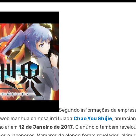
Segundo informações da empres
 o web manhua chinesa intitulada
Chao You Shijie
, anuncian
ao ar em
12 de Janeiro de 2017
. O anúncio também revelou
ses e japoneses. Membros do elenco foram revelados, além 