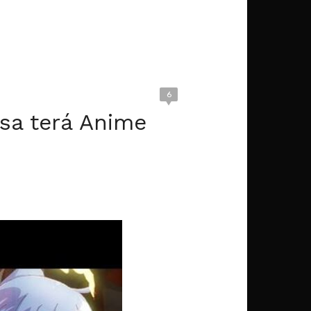
6
esa terá Anime