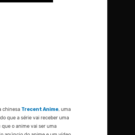
a chinesa
Trecent Anime
, uma
do que a série vai receber uma
 que o anime vai ser uma
do anúncio do anime e um vídeo