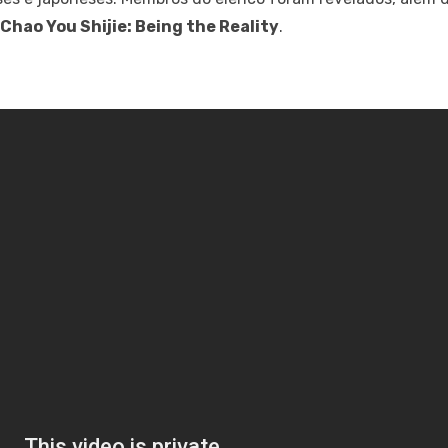
Chao You Shijie: Being the Reality
.