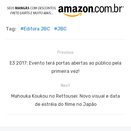
Tag:
Editora JBC
JBC
Navegação
Previous
de
Previous
E3 2017: Evento terá portas abertas ao público pela
Post
post:
primeira vez!
Next
Next
Mahouka Koukou no Rettousei: Novo visual e data
post:
de estréia do filme no Japão