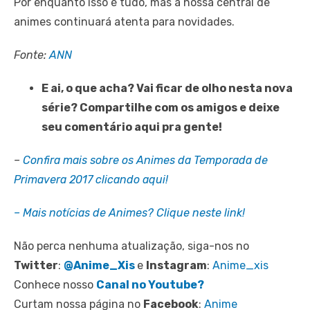
Por enquanto isso é tudo, mas a nossa central de
animes continuará atenta para novidades.
Fonte:
ANN
E ai, o que acha? Vai ficar de olho nesta nova
série? Compartilhe com os amigos e deixe
seu comentário aqui pra gente!
–
Confira mais sobre os Animes da Temporada de
Primavera 2017 clicando aqui!
– Mais notícias de Animes? Clique neste link!
Não perca nenhuma atualização, siga-nos no
Twitter
:
@Anime_Xis
e
Instagram
:
Anime_xis
Conhece nosso
Canal no Youtube?
Curtam nossa página no
Facebook
:
Anime