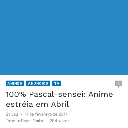
ANIMES
ANÚNCIOS
TV
0
100% Pascal-sensei: Anime
estréia em Abril
Posted
By
Lau
17 de fevereiro de 2017
on
Time to Read:
1 min
-
284
words