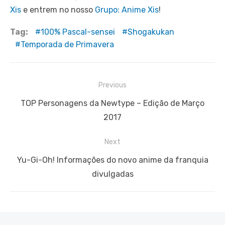
Xis
e entrem no nosso
Grupo: Anime Xis
!
Tag:
100% Pascal-sensei
Shogakukan
Temporada de Primavera
Navegação
Previous
de
Previous
TOP Personagens da Newtype – Edição de Março
Post
post:
2017
Next
Next
Yu-Gi-Oh! Informações do novo anime da franquia
post:
divulgadas