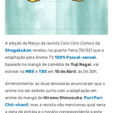
A edição de Março da revista
Coro Coro Comics
da
Shogakukan
revelou na quarta-feira (15/02) que a
adaptação para Anime TV
100% Pascal-sensei
,
baseado no mangá de comédia de
Yuji Nagai
, vai
estrear na
MBS
e
TBS
em
15 de Abril
, às 06:30h.
Anteriormente, as duas emissoras anunciaram que o
anime iria ser exibido junto com a adaptação em
anime do mangá de
Hiromu Shinozuka
,
Puri Puri
Chii-chan!!
, mas a revista não mencionou qual seria
a data de estréia e o horário correspondente à este