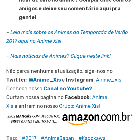
amigos e deixe seu comentário aqui pra
gente!
–
Leia mais sobre os Animes da Temporada de Verão
2017 aqui no Anime Xis!
– Mais notícias de Animes? Clique neste link!
Não perca nenhuma atualização, siga-nos no
Twitter
:
@Anime_Xis
e
Instagram
:
Anime_xis
Conhece nosso
Canal no Youtube?
Curtam nossa página no
Facebook
:
Anime
Xis
e entrem no nosso
Grupo: Anime Xis
!
Tag:
2017
AnimeJapan
Kadokawa