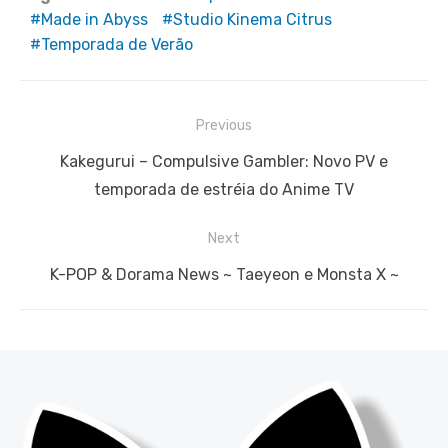
Made in Abyss
Studio Kinema Citrus
Temporada de Verão
Navegação
Previous
de
Previous
Kakegurui – Compulsive Gambler: Novo PV e
Post
post:
temporada de estréia do Anime TV
Next
Next
K-POP & Dorama News ~ Taeyeon e Monsta X ~
post: