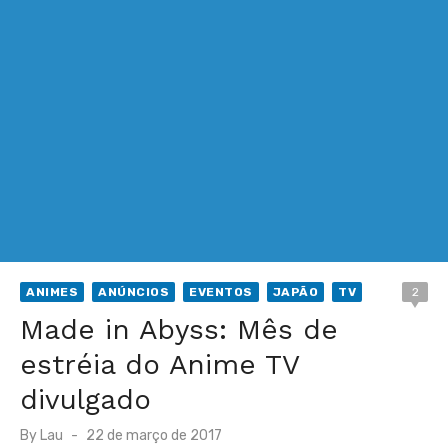
ANIMES
ANÚNCIOS
EVENTOS
JAPÃO
TV
2
Made in Abyss: Mês de
estréia do Anime TV
divulgado
Posted
By
Lau
22 de março de 2017