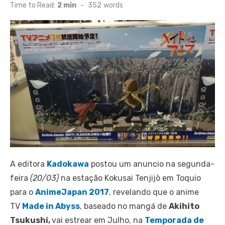
on
Time to Read:
2 min
-
352
words
A editora
Kadokawa
postou um anuncio na segunda-
feira
(20/03)
na estação Kokusai Tenjijō em Toquio
para o
AnimeJapan 2017
, revelando que o anime
TV
Made in Abyss
, baseado no mangá de
Akihito
Tsukushi,
vai estrear em Julho, na
Temporada de