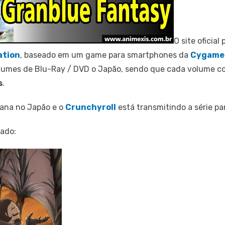
O site oficia
ation
, baseado em um game para smartphones da
Cygame
umes de Blu-Ray / DVD o Japão, sendo que cada volume con
s
.
mana no Japão e o
Crunchyroll
está transmitindo a série p
ado: