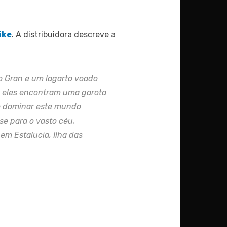
ike
. A distribuidora descreve a
 Gran e um lagarto voado
a, eles encontram uma garota
do dominar este mundo
se para o vasto céu,
em Estalucia, Ilha das