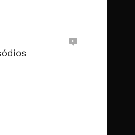
0
sódios