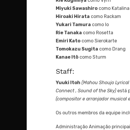
Rie Kugimiya
como Vyrn
Miyuki Sawashiro
como Katalina
Hiroaki Hirata
como Rackam
Yukari Tamura
como Io
Rie Tanaka
como Rosetta
Emiri Kato
como Sierokarte
Tomokazu Sugita
como Drang
Kanae Itō
como Sturm
Staff:
Yuuki Itoh
(Mahou Shoujo Lyrical
Connect , Sound of the Sky)
está 
(compositor e arranjador musical 
Os outros membros da equipe inc
Administração Animação principa