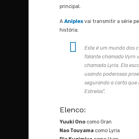
principal.
A
Aniplex
vai transmitir a série p
história:
Este é um mundo dos c
falante chamado Vyrn v
chamada Lyria. Ela esc
usando poderosas proeza
segurando a carta que o
Estrelas”.
Elenco:
Yuuki Ono
como Gran
Nao Touyama
como Lyria