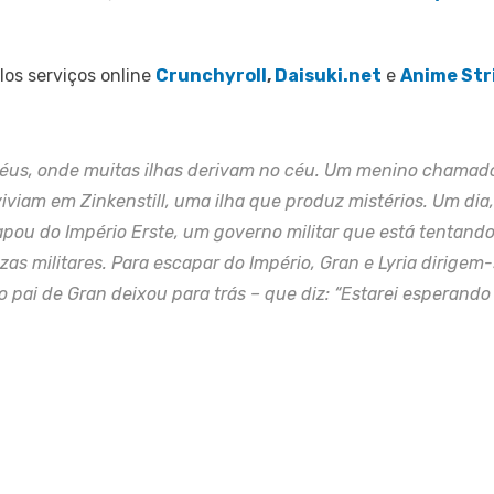
elos serviços online
Crunchyroll
,
Daisuki.net
e
Anime Str
éus, onde muitas ilhas derivam no céu. Um menino chamado
iviam em Zinkenstill, uma ilha que produz mistérios. Um di
apou do Império Erste, um governo militar que está tentan
s militares. Para escapar do Império, Gran e Lyria dirigem-
 pai de Gran deixou para trás – que diz: “Estarei esperando 