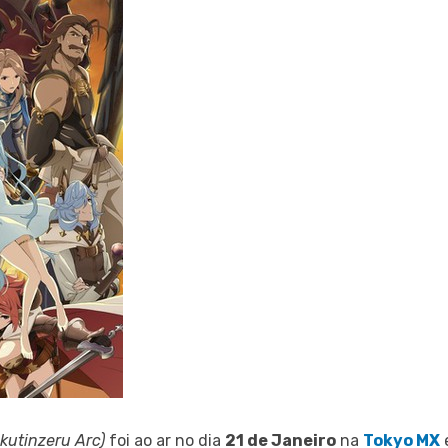
kutinzeru Arc)
foi ao ar no dia
21 de Janeiro
na
Tokyo MX