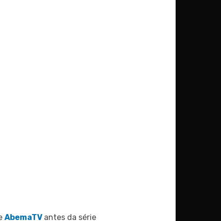
e
AbemaTV
antes da série