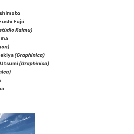
ashimoto
ushi Fujii
stúdio Kaimu)
ima
mon)
Sekiya
(Graphinica)
 Utsumi
(Graphinica)
nica)
a
ha