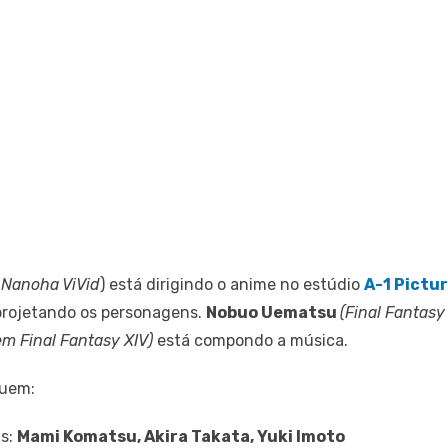
 Nanoha ViVid
) está dirigindo o anime no estúdio
A-1 Pictu
projetando os personagens.
Nobuo Uematsu
(Final Fantasy 
em Final Fantasy XIV)
está compondo a música.
luem:
is:
Mami Komatsu, Akira Takata, Yuki Imoto