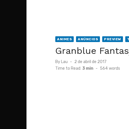
ANIMES
ANÚNCIOS
PREVIEW
Granblue Fantas
Posted
By
Lau
2 de abril de 2017
on
Time to Read:
3 min
-
564
words