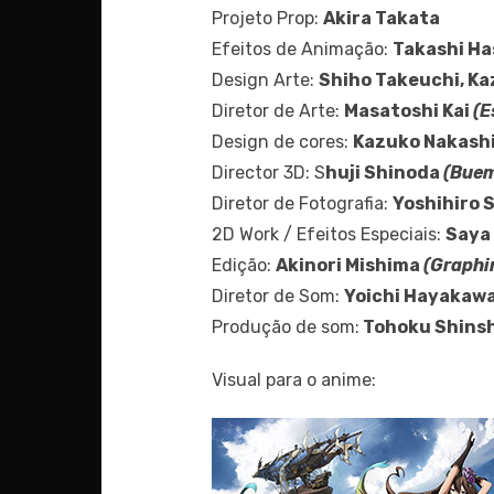
Projeto Prop:
Akira Takata
Efeitos de Animação:
Takashi H
Design Arte:
Shiho Takeuchi, Kaz
Diretor de Arte:
Masatoshi Kai
(E
Design de cores:
Kazuko Nakash
Director 3D: S
huji Shinoda
(Bue
Diretor de Fotografia:
Yoshihiro 
2D Work / Efeitos Especiais:
Saya
Edição:
Akinori Mishima
(Graphi
Diretor de Som:
Yoichi Hayakaw
Produção de som:
Tohoku Shins
Visual para o anime: