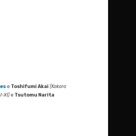
res
e
Toshifumi Akai
(Kokoro
I-XI)
e
Tsutomu Narita