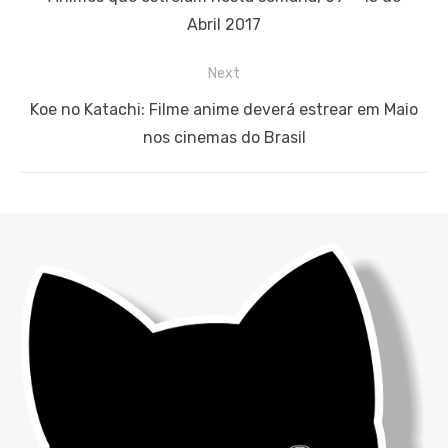
Post
post:
Abril 2017
Next
Next
Koe no Katachi: Filme anime deverá estrear em Maio
post:
nos cinemas do Brasil