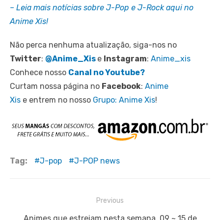
– Leia mais notícias sobre J-Pop e J-Rock aqui no
Anime Xis!
Não perca nenhuma atualização, siga-nos no
Twitter
:
@Anime_Xis
e
Instagram
:
Anime_xis
Conhece nosso
Canal no Youtube?
Curtam nossa página no
Facebook
:
Anime
Xis
e entrem no nosso
Grupo: Anime Xis
!
Tag:
J-pop
J-POP news
Navegação
Previous
de
Previous
Animes que estreiam nesta semana, 09 ~ 15 de