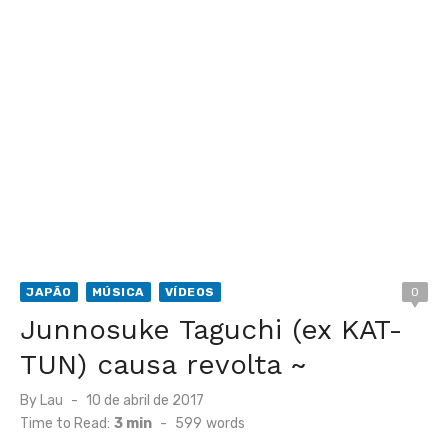
JAPÃO
MÚSICA
VÍDEOS
0
Junnosuke Taguchi (ex KAT-
TUN) causa revolta ~
Posted
By
Lau
10 de abril de 2017
on
Time to Read:
3 min
-
599
words