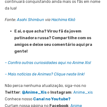
continuará conquistando ainda mais os fãs em nome
da lua!
Fonte:
Asahi Shimbun
via
Hachima Kikō
E ai, o que acha? Virou fã da jovem
patinadora russa? Compartilhe com os
amigos e deixe seu comentário aqui pra
gente!
– Confira outras curiosidades aqui no Anime Xis!
– Mais notícias de Animes? Clique neste link!
Não perca nenhuma atualização, siga-nos no
Twitter
:
@Anime_Xis
e
Instagram
:
Anime_xis
Conhece nosso
Canal no Youtube?
Curtam nossa página no
Facebook
:
Anime