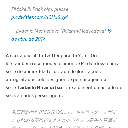
I’ll take it. Pack him, please
pic.twitter.com/riGHu0Iyj4
— Evgenia Medvedeva (@JannyMedvedeva)
19
de abril de 2017
A conta oficial do Twitter para da Yuri!!! On
Ice também reconheceu o amor de Medvedeva com a
série de anime. Ela foi dotada de ilustrações
autografadas pelo designer de personagem da
série
Tadashi Hiramatsu
, que a desenhou ao lado de
seus amados personagens.
先日行われた国別対抗戦にて、キャラクターデザイ
ンを務める平松禎史さんがメドベデワ選手へ直筆イ