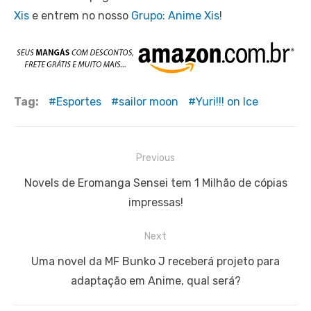
Xis
e entrem no nosso
Grupo: Anime Xis
!
Tag:
Esportes
sailor moon
Yuri!!! on Ice
Navegação
Previous
de
Previous
Novels de Eromanga Sensei tem 1 Milhão de cópias
Post
post:
impressas!
Next
Next
Uma novel da MF Bunko J receberá projeto para
post:
adaptação em Anime, qual será?