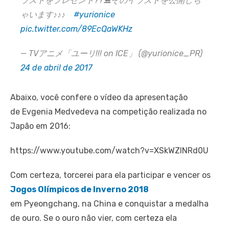
ラストをプレゼント??⛸️そのイラストを公開しち
ゃいます♪♪♪
#yurionice
pic.twitter.com/89EcQaWKHz
— TVアニメ「ユーリ!!! on ICE」 (@yurionice_PR)
24 de abril de 2017
Abaixo, você confere o vídeo da apresentação
de Evgenia Medvedeva na competição realizada no
Japão em 2016:
https://www.youtube.com/watch?v=XSkWZlNRd0U
Com certeza, torcerei para ela participar e vencer os
Jogos Olímpicos de Inverno 2018
em Pyeongchang, na China e conquistar a medalha
de ouro. Se o ouro não vier, com certeza ela