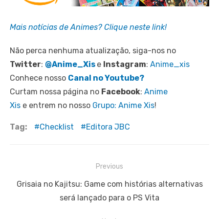
Mais notícias de Animes? Clique neste link!
Não perca nenhuma atualização, siga-nos no
Twitter
:
@Anime_Xis
e
Instagram
:
Anime_xis
Conhece nosso
Canal no Youtube?
Curtam nossa página no
Facebook
:
Anime
Xis
e entrem no nosso
Grupo: Anime Xis
!
Tag:
Checklist
Editora JBC
Navegação
Previous
de
Previous
Grisaia no Kajitsu: Game com histórias alternativas
Post
post:
será lançado para o PS Vita