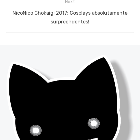
Next
Next
NicoNico Chokaigi 2017: Cosplays absolutamente
post:
surpreendentes!