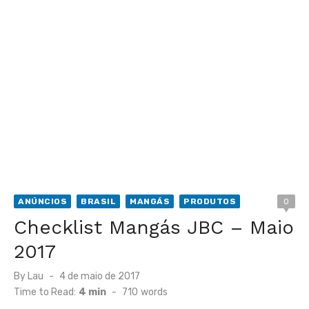
ANÚNCIOS
BRASIL
MANGÁS
PRODUTOS
0
Checklist Mangás JBC – Maio
2017
Posted
By
Lau
4 de maio de 2017
on
Time to Read:
4 min
-
710
words