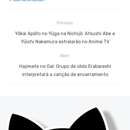
Navegação
Previous
de
Previous
Yōkai Apāto no Yūga na Nichijō: Atsushi Abe e
Post
post:
Yūichi Nakamura estrelarão no Anime TV
Next
Next
Hajimete no Gal: Grupo de idols Erabareshi
post:
interpretará a canção de encerramento