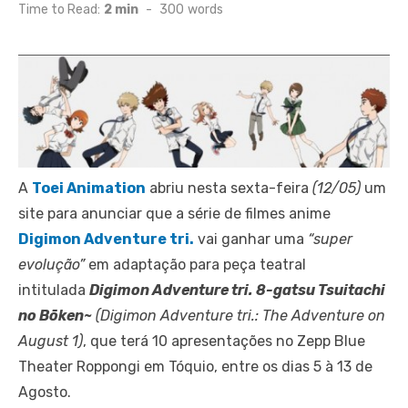
on
Time to Read:
2 min
-
300
words
A
Toei Animation
abriu nesta sexta-feira
(12/05)
um
site para anunciar que a série de filmes anime
Digimon Adventure tri.
vai ganhar uma
“super
evolução”
em adaptação para peça teatral
intitulada
Digimon Adventure tri. 8-gatsu Tsuitachi
no Bōken~
(Digimon Adventure tri.: The Adventure on
August 1)
, que terá 10 apresentações no Zepp Blue
Theater Roppongi em Tóquio, entre os dias 5 à 13 de
Agosto.