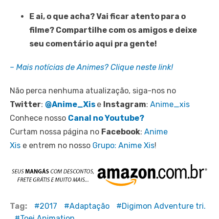
E ai, o que acha? Vai ficar atento para o
filme? Compartilhe com os amigos e deixe
seu comentário aqui pra gente!
– Mais notícias de Animes? Clique neste link!
Não perca nenhuma atualização, siga-nos no
Twitter
:
@Anime_Xis
e
Instagram
:
Anime_xis
Conhece nosso
Canal no Youtube?
Curtam nossa página no
Facebook
:
Anime
Xis
e entrem no nosso
Grupo: Anime Xis
!
Tag:
2017
Adaptação
Digimon Adventure tri.
Toei Animation