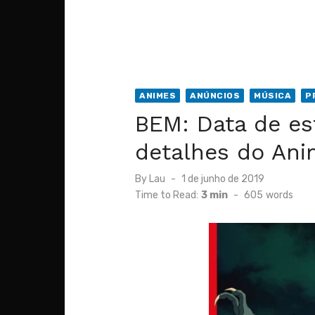
ANIMES
ANÚNCIOS
MÚSICA
P
BEM: Data de es
detalhes do Ani
Posted
By
Lau
1 de junho de 2019
on
Time to Read:
3 min
-
605
words