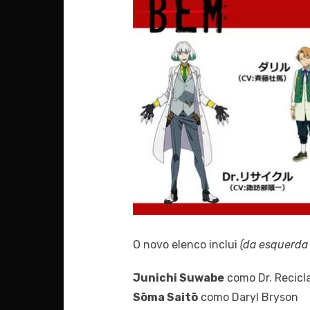
O novo elenco inclui
(da esquerda 
Junichi Suwabe
como Dr. Recicl
Sōma Saitō
como Daryl Bryson