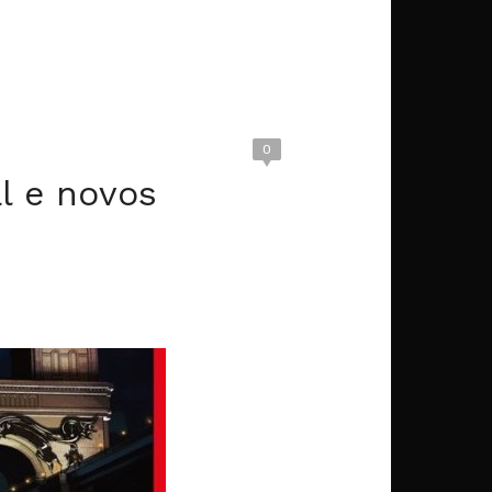
0
l e novos