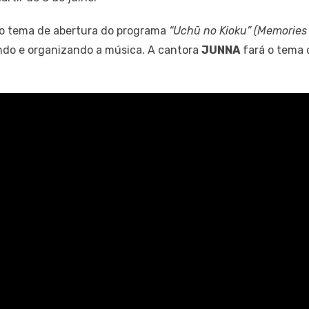
 o tema de abertura do programa
“Uchū no Kioku” (Memories 
do e organizando a música. A cantora
JUNNA
fará o tema