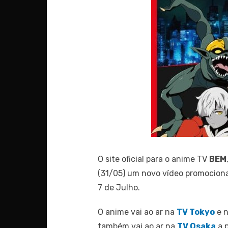
O site oficial para o anime TV
BEM
(31/05) um novo vídeo promociona
7 de Julho.
O anime vai ao ar na
TV Tokyo
e 
também vai ao ar na
TV Osaka
a p