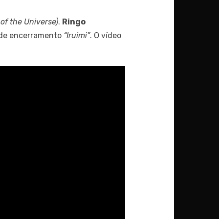
of the Universe)
.
Ringo
 de encerramento
“Iruimi”
. O vídeo