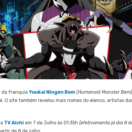
, da franquia
Youkai Ningen Bem
(Humanoid Monster Bem
l. O site também revelou mais nomes do elenco, artistas da
na
TV Aichi
em 7 de Julho às 01:35h
(efetivamente já dia 8 
artir de 8 de julho.