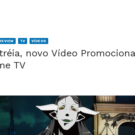
REVIEW
TV
VÍDEOS
tréia, novo Vídeo Promociona
me TV