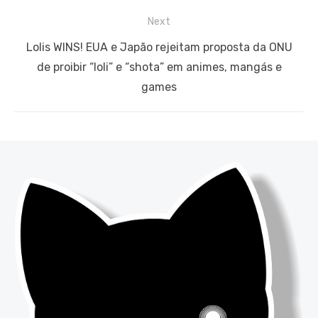
Post
post:
Next
Next
Lolis WINS! EUA e Japão rejeitam proposta da ONU
post:
de proibir “loli” e “shota” em animes, mangás e
games