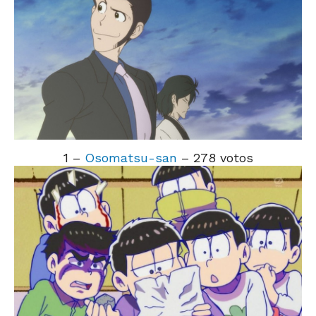
1 –
Osomatsu-san
– 278 votos