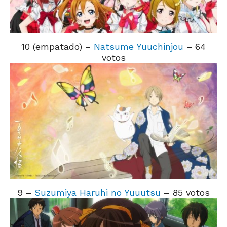
10 (empatado) –
Natsume Yuuchinjou
– 64
votos
9 –
Suzumiya Haruhi no Yuuutsu
– 85 votos