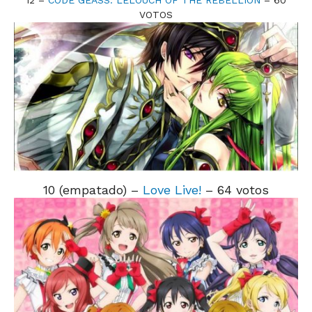
12 –
CODE GEASS: LELOUCH OF THE REBELLION
– 60
VOTOS
10 (empatado) –
Love Live!
– 64 votos