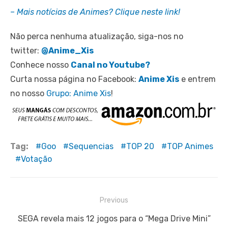
– Mais notícias de Animes? Clique neste link!
Não perca nenhuma atualização, siga-nos no
twitter:
@Anime_Xis
Conhece nosso
Canal no Youtube?
Curta nossa página no Facebook:
Anime Xis
e entrem
no nosso
Grupo: Anime Xis
!
Tag:
Goo
Sequencias
TOP 20
TOP Animes
Votação
Navegação
Previous
de
Previous
SEGA revela mais 12 jogos para o “Mega Drive Mini”