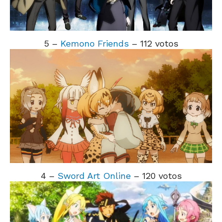
5 –
Kemono Friends
– 112 votos
4 –
Sword Art Online
– 120 votos