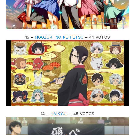
15 –
HOOZUKI NO REITETSU
– 44 VOTOS
14 –
HAIKYU!!
– 45 VOTOS