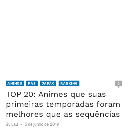
ANIMES
FÃS
JAPÃO
RANKING
0
TOP 20: Animes que suas
primeiras temporadas foram
melhores que as sequências
Posted
By
Lau
5 de junho de 2019