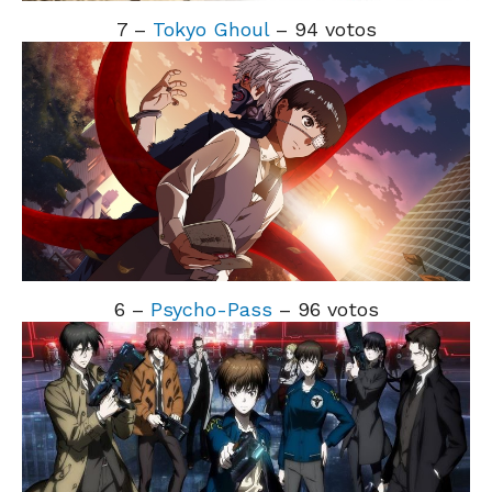
7 –
Tokyo Ghoul
– 94 votos
6 –
Psycho-Pass
– 96 votos