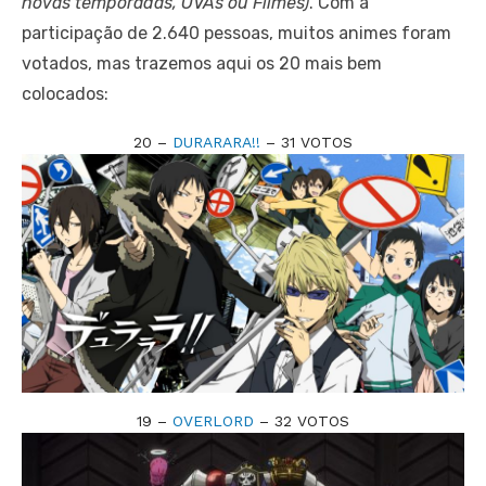
novas temporadas, OVAs ou Filmes)
. Com a
participação de 2.640 pessoas, muitos animes foram
votados, mas trazemos aqui os 20 mais bem
colocados:
20 –
DURARARA!!
– 31 VOTOS
19 –
OVERLORD
– 32 VOTOS