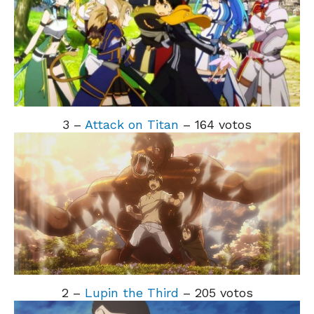
3 –
Attack on Titan
– 164 votos
2 –
Lupin the Third
– 205 votos