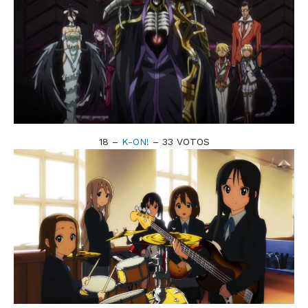
18 –
K-ON!
– 33 VOTOS