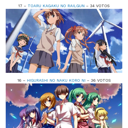
17 –
TOARU KAGAKU NO RAILGUN
– 34 VOTOS
16 –
HIGURASHI NO NAKU KORO NI
– 36 VOTOS