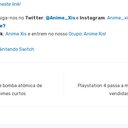
este link!
siga-nos no
Twitter
:
@Anime_Xis
e
Instagram
:
Anime_xi
be?
ok
:
Anime Xis
e entrem no nosso
Grupo: Anime Xis
!
Nintendo Switch
Next
de bomba atômica de
Playstation 4 passa a 
post:
nimes curtos
vendida