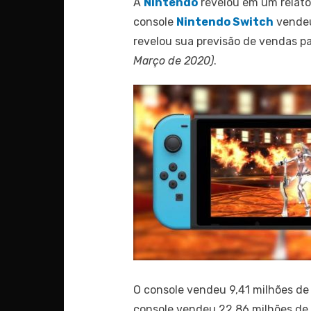
A
Nintendo
revelou em um relató
console
Nintendo Switch
vendeu
revelou sua previsão de vendas p
Março de 2020)
.
O console vendeu 9,41 milhões de
console vendeu 22,86 milhões de