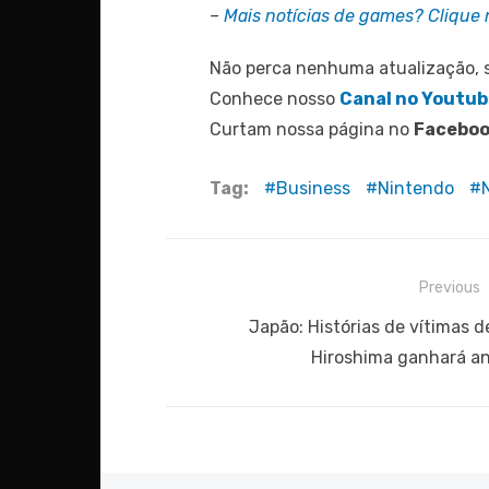
–
Mais notícias de games? Clique n
Não perca nenhuma atualização, 
Conhece nosso
Canal no Youtu
Curtam nossa página no
Facebo
Tag:
Business
Nintendo
Navegação
Previous
de
Previous
Japão: Histórias de vítimas 
post:
Hiroshima ganhará a
Post