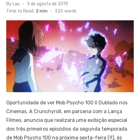
Posted
By
Lau
3 de agosto de 2019
on
Time to Read:
2 min
-
325
words
Oportunidade de ver Mob Psycho 100 II Dublado nos
Cinemas. A Crunchyroll, em parceria com a Lança
Filmes, anuncia que realizará uma exibição especial
dos três primeiros episódios da segunda temporada
de Mob Psycho 100 na próxima sexta-feira (9), às