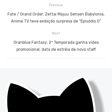
Navegação
Previous
de
Previous
Fate / Grand Order: Zettai Majuu Sensen Babylonia,
Post
post:
Anime TV teve exibição surpresa de “Episódio 0”
Next
Next
Granblue Fantasy: 2ª Temporada ganha vídeo
post:
promocional, data de estréia de novo staff