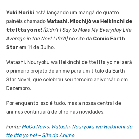
Yuki Moriki
está lançando um mangá de quatro
painéis chamado
Watashi, Miochijō wa Heikinchi de
tte Itta yo ne!
(Didn’t I Say to Make My Everyday Life
Average in the Next Life?!)
no site da
Comic Earth
Star
em 11 de Julho.
Watashi, Nouryoku wa Heikinchi de tte Itta yo ne! será
o primeiro projeto de anime para um título da Earth
Star Novel, que celebrou seu terceiro aniversário em
Dezembro.
Por enquanto isso é tudo, mas a nossa central de
animes continuará de olho nas novidades.
Fonte:
MoCa News
,
Watashi, Nouryoku wa Heikinchi de
tte Itta yo ne! – Site do Anime