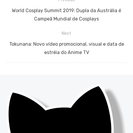
de
Previous
World Cosplay Summit 2019: Dupla da Austrália é
Post
post:
Campeã Mundial de Cosplays
Next
Next
Tokunana: Novo vídeo promocional, visual e data de
post:
estréia do Anime TV