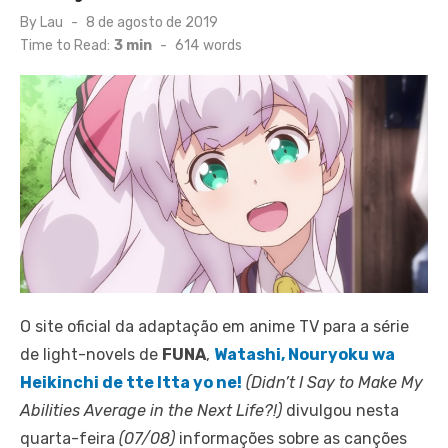
Posted
By
Lau
8 de agosto de 2019
on
Time to Read:
3 min
-
614
words
O site oficial da adaptação em anime TV para a série
de light-novels de
FUNA
,
Watashi, Nouryoku wa
Heikinchi de tte Itta yo ne!
(Didn’t I Say to Make My
Abilities Average in the Next Life?!)
divulgou nesta
quarta-feira
(07/08)
informações sobre as canções