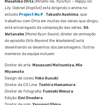
Masahiko Ohta
(Minami-ke, YuruYuri – Happy Go
Lily, Gabriel DropOut)
está dirigindo o anime no
estúdio
Project No.9
.
Takashi Aoshima
, que
trabalhou com Ohta em muitas das séries que dirigiu,
está encarregado da composição das séries.
Sō
Watanabe
(Momo Kyun Sword, diretor de animação
do episódio Girls Beyond the Wasteland)
está
desenhando os desenhos dos personagens. Outros
membros da equipe incluem:
Diretor de arte:
Masazumi Matsumiya, Mio
Miyamoto
Design de cores
: Yoko Suzuki
Diretor da CG Line:
Toshiro Hamamura
Diretor de fotografia:
Fumiaki Nimura
Edição:
Emi Onodera
Diretor de som:
Yasunori Ebina