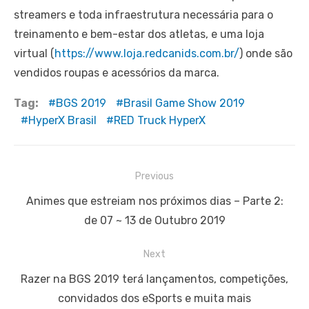
streamers e toda infraestrutura necessária para o
treinamento e bem-estar dos atletas, e uma loja
virtual (
https://www.loja.redcanids.com.br/
) onde são
vendidos roupas e acessórios da marca.
Tag:
BGS 2019
Brasil Game Show 2019
HyperX Brasil
RED Truck HyperX
Navegação
Previous
de
Previous
Animes que estreiam nos próximos dias – Parte 2:
Post
post:
de 07 ~ 13 de Outubro 2019
Next
Next
Razer na BGS 2019 terá lançamentos, competições,
post:
convidados dos eSports e muita mais