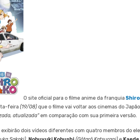
O site oficial para o filme anime da franquia
Shir
ta-feira
(19/08)
que o filme vai voltar aos cinemas do Japão
zada, atualizada”
em comparação com sua primeira versão.
exibirão dois vídeos diferentes com quatro membros do el
uka Sakaki)
,
Nobuyuki Kobushi
(Gōtarō Katsuragi)
e
Kaede