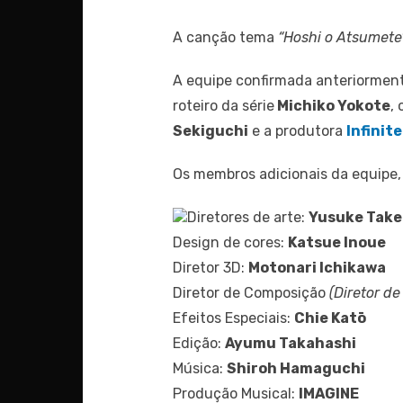
A canção tema
“Hoshi o Atsumete”
A equipe confirmada anteriormente
roteiro da série
Michiko Yokote
,
Sekiguchi
e a produtora
Infinite
Os membros adicionais da equipe, 
Diretores de arte:
Yusuke Take
Design de cores:
Katsue Inoue
Diretor 3D:
Motonari Ichikawa
Diretor de Composição
(Diretor de
Efeitos Especiais:
Chie Katō
Edição:
Ayumu Takahashi
Música:
Shiroh Hamaguchi
Produção Musical:
IMAGINE