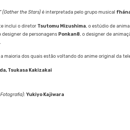
 (Gather the Stars)
é interpretada pelo grupo musical
fhán
 inclui o diretor
Tsutomu Mizushima
, o estúdio de anim
 o designer de personagens
Ponkan8
, o designer de animaç
.
a maioria dos quais estão voltando do anime original da tel
da, Tsukasa Kakizakai
 Fotografia)
:
Yukiyo Kajiwara