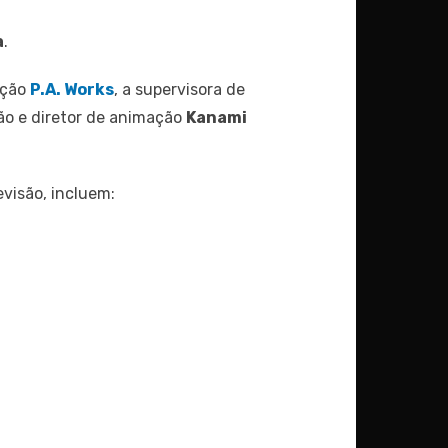
a
.
ação
P.A. Works
, a supervisora ​​de
ão e diretor de animação
Kanami
evisão, incluem: