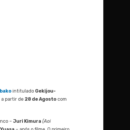
obako
intitulado
Gekijou-
 a partir de
28 de Agosto
com
enco –
Juri Kimura
(Aoi
 Yuasa
– após o filme. O primeiro