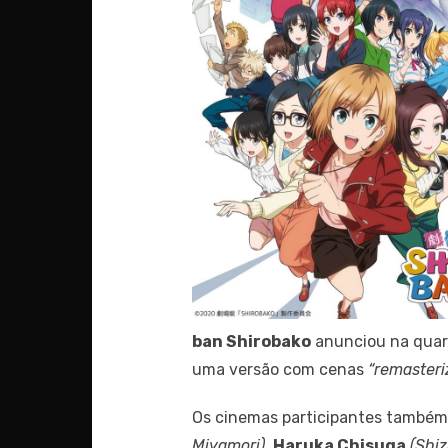
ban Shirobako
anunciou na quar
uma versão com cenas
“remasteri
Os cinemas participantes também 
Miyamori)
,
Haruka Chisuga
(Shiz