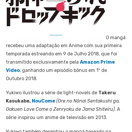
O mangá
recebeu uma adaptação em Anime com sua primeira
temporada estreando em 9 de Julho 2018, que foi
transmitido exclusivamente pela
Amazon Prime
Video
, ganhando um episódio bônus em 1º de
Outubro 2018.
Yukiwo ilustrou a série de light-novels de
Takeru
Kasukabe,
NouCome
(Ore no Nōnai Sentakushi ga,
Gakuen Love Come o Zenryoku de Jama Shiteiru)
. A
série inspirou um anime de televisão em 2013.
Yukiwo também desenhou o mangá baseado na