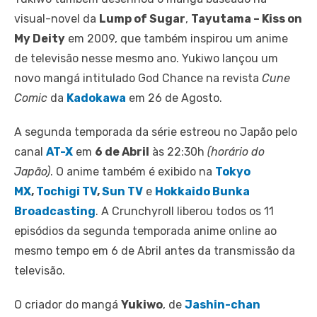
visual-novel da
Lump of Sugar
,
Tayutama – Kiss on
My Deity
em 2009, que também inspirou um anime
de televisão nesse mesmo ano. Yukiwo lançou um
novo mangá intitulado God Chance na revista
Cune
Comic
da
Kadokawa
em 26 de Agosto.
A segunda temporada da série estreou no Japão pelo
canal
AT-X
em
6 de Abril
às 22:30h
(horário do
Japão)
. O anime também é exibido na
Tokyo
MX
,
Tochigi TV
,
Sun TV
e
Hokkaido Bunka
Broadcasting
. A Crunchyroll liberou todos os 11
episódios da segunda temporada anime online ao
mesmo tempo em 6 de Abril antes da transmissão da
televisão.
O criador do mangá
Yukiwo
, de
Jashin-chan