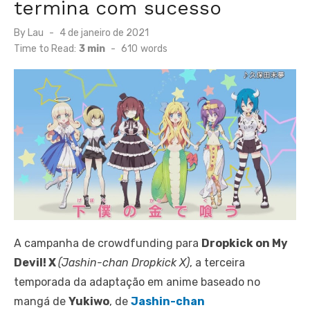
termina com sucesso
Posted
By
Lau
4 de janeiro de 2021
on
Time to Read:
3 min
-
610
words
A campanha de crowdfunding para
Dropkick on My
Devil! X
(Jashin-chan Dropkick X)
, a terceira
temporada da adaptação em anime baseado no
mangá de
Yukiwo
, de
Jashin-chan