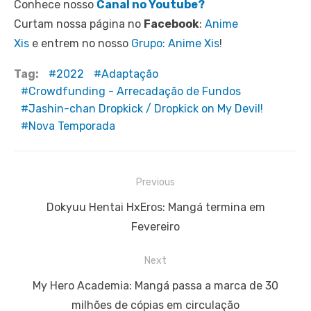
Conhece nosso
Canal no Youtube?
Curtam nossa página no
Facebook
:
Anime
Xis
e entrem no nosso
Grupo: Anime Xis
!
Tag:
2022
Adaptação
Crowdfunding - Arrecadação de Fundos
Jashin-chan Dropkick / Dropkick on My Devil!
Nova Temporada
Navegação
Previous
de
Previous
Dokyuu Hentai HxEros: Mangá termina em
Post
post:
Fevereiro
Next
Next
My Hero Academia: Mangá passa a marca de 30
post:
milhões de cópias em circulação