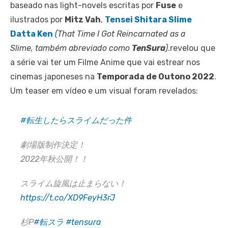
baseado nas light-novels escritas por
Fuse
e
ilustrados por
Mitz Vah
,
Tensei Shitara Slime
Datta Ken
(That Time I Got Reincarnated as a
Slime, também abreviado como
TenSura
)
.revelou que
a série vai ter um Filme Anime que vai estrear nos
cinemas japoneses na
Temporada de Outono 2022
.
Um teaser em vídeo e um visual foram revelados:
#転生したらスライムだった件
劇場版制作決定！
2022年秋公開！！
スライム旋風は止まらない！
https://t.co/XD9FeyH3rJ
杉P
#転スラ
#tensura