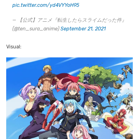
pic.twitter.com/yd4VYYoH95
— 【公式】アニメ『転生したらスライムだった件』
(@ten_sura_anime)
September 21, 2021
Visual: