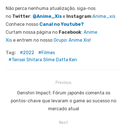
Não perca nenhuma atualização, siga-nos
no
Twitter
:
@Anime_Xis
e
Instagram
:
Anime_xis
Conhece nosso
Canal no Youtube?
Curtam nossa página no
Facebook
:
Anime
Xis
e entrem no nosso
Grupo: Anime Xis
!
Tag:
2022
Filmes
Tensei Shitara Slime Datta Ken
Navegação
Previous
de
Previous
Genshin Impact: Fórum japonês comenta os
Post
post:
pontos-chave que levaram o game ao sucesso no
mercado atual
Next