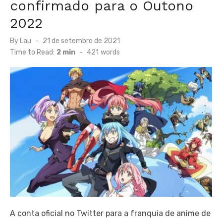
confirmado para o Outono
2022
Posted
By
Lau
21 de setembro de 2021
on
Time to Read:
2 min
-
421
words
A conta oficial no Twitter para a franquia de anime de