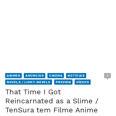
ANIMES
ANÚNCIOS
CINEMA
NOTÍCIAS
0
NOVELS / LIGHT-NOVELS
PREVIEW
VÍDEOS
That Time I Got
Reincarnated as a Slime /
TenSura tem Filme Anime