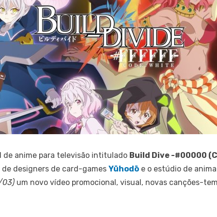
nal de anime para televisão intitulado
Build Dive -#00000 (
a de designers de card-games
Yūhodō
e o estúdio de anim
/03)
um novo vídeo promocional, visual, novas canções-tema