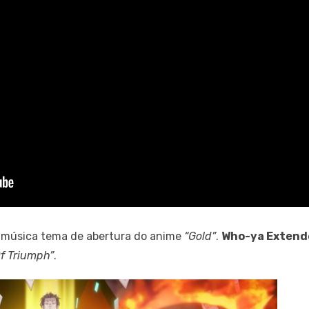
 música tema de abertura do anime
“Gold”
.
Who-ya Extend
f Triumph”
.