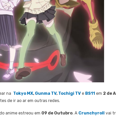
rear na
Tokyo MX
,
Gunma TV
,
Tochigi TV
e
BS11
em
2 de A
ntes de ir ao ar em outras redes.
do anime estreou em
09 de Outubro
. A
Crunchyroll
vai t