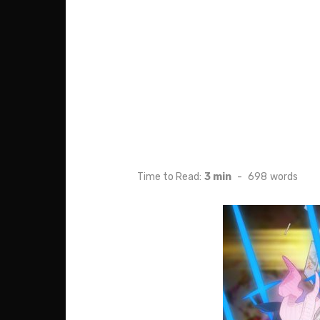
Time to Read:
3 min
-
698
words