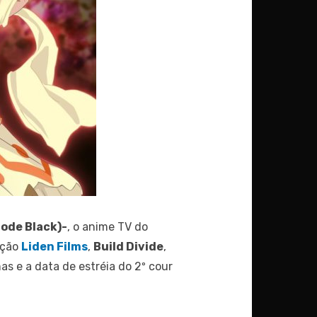
Code Black)-
, o anime TV do
ação
Liden Films
,
Build Divide
,
s e a data de estréia do 2º cour