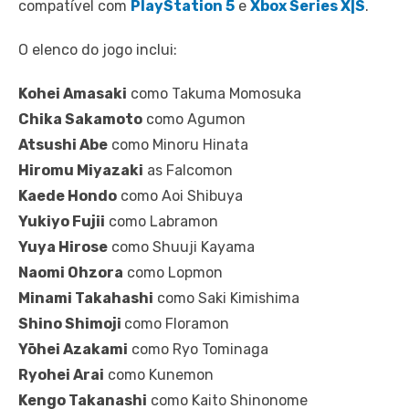
compatível com
PlayStation 5
e
Xbox Series X|S
.
O elenco do jogo inclui:
Kohei Amasaki
como Takuma Momosuka
Chika Sakamoto
como Agumon
Atsushi Abe
como Minoru Hinata
Hiromu Miyazaki
as Falcomon
Kaede Hondo
como Aoi Shibuya
Yukiyo Fujii
como Labramon
Yuya Hirose
como Shuuji Kayama
Naomi Ohzora
como Lopmon
Minami Takahashi
como Saki Kimishima
Shino Shimoji
como Floramon
Yōhei Azakami
como Ryo Tominaga
Ryohei Arai
como Kunemon
Kengo Takanashi
como Kaito Shinonome