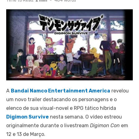
Time to Read:
2 min
-
484
words
A
Bandai Namco Entertainment America
revelou
um novo trailer destacando os personagens e o
elenco de sua visual-novel e RPG tático híbrida
Digimon Survive
nesta semana. O vídeo estreou
originalmente durante o livestream
Digimon Con
em
12 e 13 de Março.