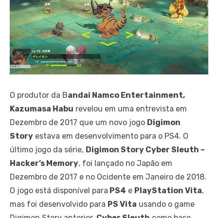
O produtor da B
andai Namco Entertainment,
Kazumasa Habu
revelou em uma entrevista em
Dezembro de 2017 que um novo jogo
Digimon
Story
estava em desenvolvimento para o PS4. O
último jogo da série,
Digimon Story Cyber ​​Sleuth –
Hacker’s Memory
, foi lançado no Japão em
Dezembro de 2017 e no Ocidente em Janeiro de 2018.
O jogo está disponível para
PS4
e
PlayStation Vita
,
mas foi desenvolvido para
PS Vita
usando o game
Digimon Story anterior,
Cyber ​​Sleuth
como base.