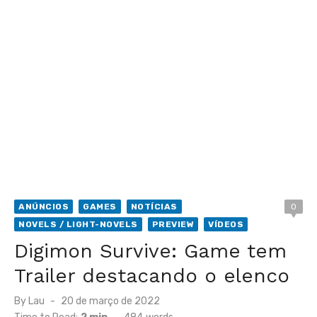
ANÚNCIOS
GAMES
NOTÍCIAS
0
NOVELS / LIGHT-NOVELS
PREVIEW
VÍDEOS
Digimon Survive: Game tem
Trailer destacando o elenco
Posted
By
Lau
20 de março de 2022
on