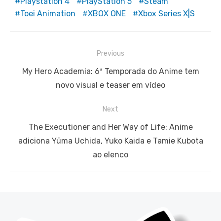
Playstation 4
PlayStation 5
Steam
Toei Animation
XBOX ONE
Xbox Series X|S
Navegação
Previous
de
Previous
My Hero Academia: 6ª Temporada do Anime tem
Post
post:
novo visual e teaser em vídeo
Next
Next
The Executioner and Her Way of Life: Anime
post:
adiciona Yūma Uchida, Yuko Kaida e Tamie Kubota
ao elenco