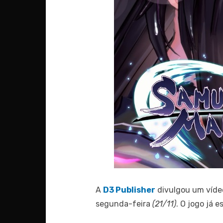
A
D3 Publisher
divulgou um víde
segunda-feira
(21/11)
. O jogo já 