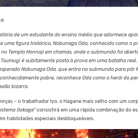
a:
tória de um estudante do ensino médio que adormece após
 de uma figura histórica, Nobunaga Oda, conhecido como o pr
 no Templo Honnoji em chamas, onde o submundo foi aberto.
sumugi é subitamente posta à prova em uma batalha real, 
sesperado Nobunaga Oda, que entra no submundo para pôr 
reconhecidamente pobre, reconhece Oda como o herói do pe
sião bizarra.
injas – o trabalhador Iyo, o Hagane mais velho com um cor
Sistema Gokage”
consistirá em uma rápida combinação do est
m habilidades especiais desbloqueáveis.