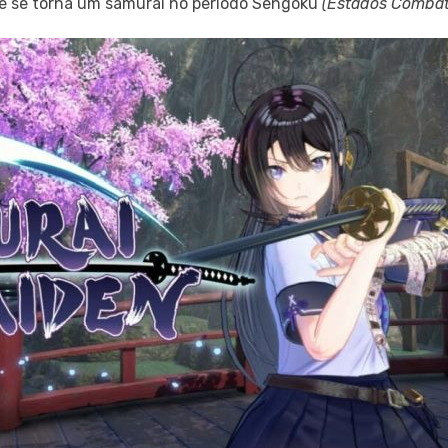
ue se torna um samurai no período Sengoku
(Estados Combat