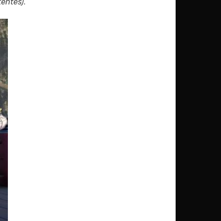
entes)
.