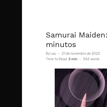
Samurai Maiden
minutos
Posted
By
Lau
21 de novembro de 2022
on
Time to Read:
2 min
-
342
words