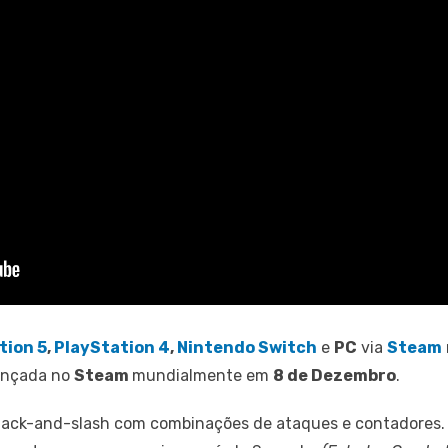
tion 5
,
PlayStation 4
,
Nintendo Switch
e
PC
via
Steam
lançada no
Steam
mundialmente em
8 de Dezembro
.
hack-and-slash com combinações de ataques e contadores. 