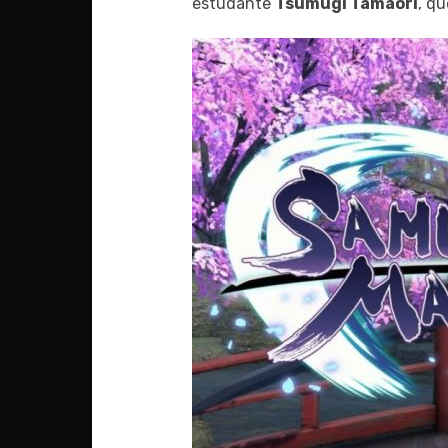
estudante
Tsumugi Tamaori
, q