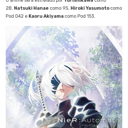
O anime será estrelado por
Yui Ishikawa
como
2B,
Natsuki Hanae
como 9S,
Hiroki Yasumoto
como
Pod 042 e
Kaoru Akiyama
como Pod 153.