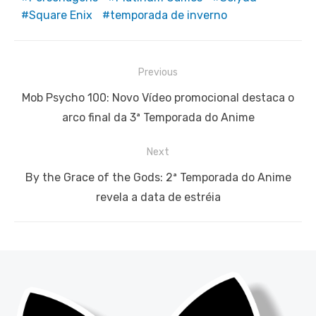
Square Enix
temporada de inverno
Navegação
Previous
de
Previous
Mob Psycho 100: Novo Vídeo promocional destaca o
Post
post:
arco final da 3ª Temporada do Anime
Next
Next
By the Grace of the Gods: 2ª Temporada do Anime
post:
revela a data de estréia