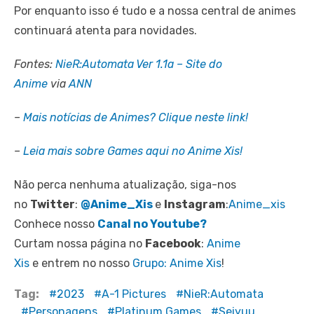
Por enquanto isso é tudo e a nossa central de animes
continuará atenta para novidades.
Fontes:
NieR:Automata Ver 1.1a – Site do
Anime
via
ANN
–
Mais notícias de Animes? Clique neste link!
–
Leia mais sobre Games aqui no Anime Xis!
Não perca nenhuma atualização, siga-nos
no
Twitter
:
@Anime_Xis
e
Instagram
:
Anime_xis
Conhece nosso
Canal no Youtube?
Curtam nossa página no
Facebook
:
Anime
Xis
e entrem no nosso
Grupo: Anime Xis
!
Tag:
2023
A-1 Pictures
NieR:Automata
Personagens
Platinum Games
Seiyuu