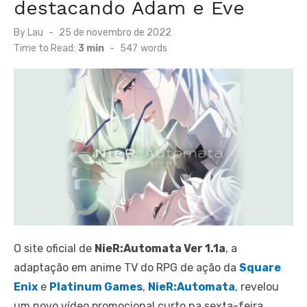
destacando Adam e Eve
Posted
By
Lau
25 de novembro de 2022
on
Time to Read:
3 min
-
547
words
O site oficial de
NieR:Automata Ver 1.1a
, a
adaptação em anime TV do RPG de ação da
Square
Enix
e
Platinum Games
,
NieR:Automata
, revelou
um novo vídeo promocional curto na sexta-feira