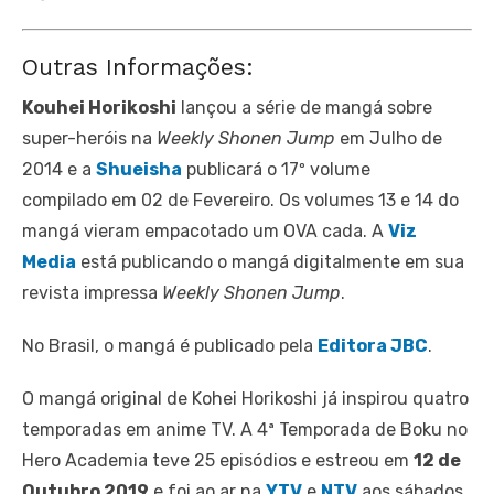
Outras Informações:
Kouhei Horikoshi
lançou a série de mangá sobre
super-heróis na
Weekly Shonen Jump
em Julho de
2014 e a
Shueisha
publicará o 17º volume
compilado em 02 de Fevereiro. Os volumes 13 e 14 do
mangá vieram empacotado um OVA cada. A
Viz
Media
está publicando o mangá digitalmente em sua
revista impressa
Weekly Shonen Jump
.
No Brasil, o mangá é publicado pela
Editora JBC
.
O mangá original de Kohei Horikoshi já inspirou quatro
temporadas em anime TV. A 4ª Temporada de Boku no
Hero Academia teve 25 episódios e estreou em
12 de
Outubro 2019
e foi ao ar na
YTV
e
NTV
aos sábados