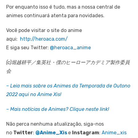
Por enquanto isso é tudo, mas a nossa central de
animes continuará atenta para novidades.
Você pode visitar o site do anime
aqui:
http://heroaca.com/
E siga seu Twitter:
@heroaca_anime
(c)堀越耕平／集英社・僕のヒーローアカデミア製作委員
会
– Leia mais sobre os Animes da Temporada de Outono
2022 aqui no Anime Xis!
– Mais notícias de Animes? Clique neste link!
Não perca nenhuma atualização, siga-nos
no
Twitter
:
@Anime_Xis
e
Instagram
:
Anime_xis