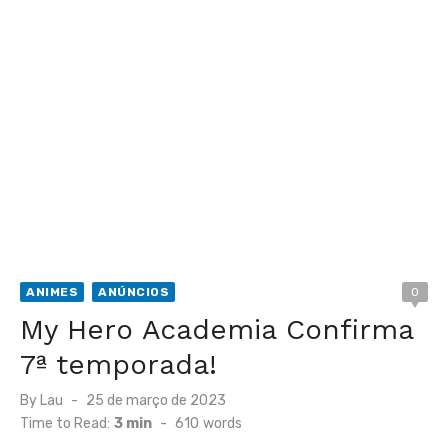
ANIMES
ANÚNCIOS
0
My Hero Academia Confirma
7ª temporada!
Posted
By
Lau
25 de março de 2023
on
Time to Read:
3 min
-
610
words