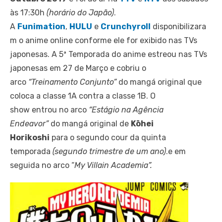
às 17:30h
(horário do Japão)
.
A
Funimation
,
HULU
e
Crunchyroll
disponibilizara
m o anime online conforme ele for exibido nas TVs
japonesas. A 5ª Temporada do anime estreou nas TVs
japonesas em 27 de Março e cobriu o
arco
“Treinamento Conjunto”
do mangá original que
coloca a classe 1A contra a classe 1B. O
show entrou no arco
“Estágio na Agência
Endeavor”
do mangá original de
Kōhei
Horikoshi
para o segundo cour da quinta
temporada
(segundo trimestre de um ano)
.e em
seguida no arco “
My Villain Academia”.