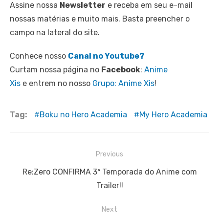
Assine nossa
Newsletter
e receba em seu e-mail
nossas matérias e muito mais. Basta preencher o
campo na lateral do site.
Conhece nosso
Canal no Youtube?
Curtam nossa página no
Facebook
:
Anime
Xis
e entrem no nosso
Grupo: Anime Xis
!
Tag:
Boku no Hero Academia
My Hero Academia
Navegação
Previous
de
Previous
Re:Zero CONFIRMA 3ª Temporada do Anime com
Post
post:
Trailer!!
Next