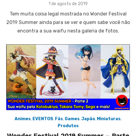
Posted
1 de agosto de 2019
on
Tem muita coisa legal mostrada no Wonder Festival
2019 Summer ainda para se ver e quem sabe você não
encontra a sua waifu nesta galeria de fotos.
Animes
,
EVENTOS
,
Fãs
,
Games
,
Japão
,
Miniaturas
,
Produtos
Wonder Festival 2019 Summer – Parte