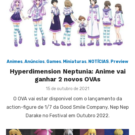
Animes
,
Anúncios
,
Games
,
Miniaturas
,
NOTÍCIAS
,
Preview
Hyperdimension Neptunia: Anime vai
ganhar 2 novos OVAs
Posted
15 de outubro de 2021
on
O OVA vai estar disponivel com o lançamento da
action-figure de 1/7 da Good Smile Company, Nep Nep
Darake no Festival em Outubro 2022.