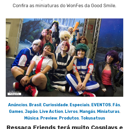
Confira as miniaturas do WonFes da Good Smile.
Anúncios
,
Brasil
,
Curiosidade
,
Especiais
,
EVENTOS
,
Fãs
,
Games
,
Japão
,
Live Action
,
Livros
,
Mangás
,
Miniaturas
,
Música
,
Preview
,
Produtos
,
Tokusatsus
Ressaca Friends terá muito Cosplays e