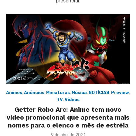
presencial.
Animes
,
Anúncios
,
Miniaturas
,
Música
,
NOTÍCIAS
,
Preview
,
TV
,
Vídeos
Getter Robo Arc: Anime tem novo
vídeo promocional que apresenta mais
nomes para o elenco e mês de estréia
Posted
9 de abril de 2021