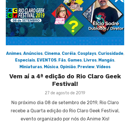
Animes
,
Anúncios
,
Cinema
,
Coréia
,
Cosplays
,
Curiosidade
,
Especiais
,
EVENTOS
,
Fãs
,
Games
,
Livros
,
Mangás
,
Miniaturas
,
Música
,
Opinião
,
Preview
,
Vídeos
Vem aí a 4ª edição do Rio Claro Geek
Festival!
Posted
27 de agosto de 2019
on
No próximo dia 08 de setembro de 2019, Rio Claro
recebe a Quarta edição do Rio Claro Geek Festival,
evento organizado por nós do Anime Xis!