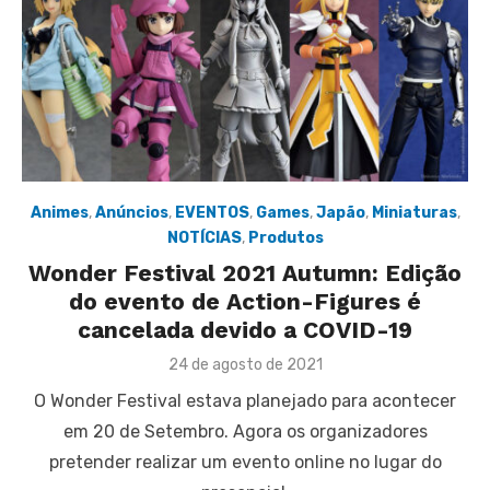
Animes
,
Anúncios
,
EVENTOS
,
Games
,
Japão
,
Miniaturas
,
NOTÍCIAS
,
Produtos
Wonder Festival 2021 Autumn: Edição
do evento de Action-Figures é
cancelada devido a COVID-19
Posted
24 de agosto de 2021
on
O Wonder Festival estava planejado para acontecer
em 20 de Setembro. Agora os organizadores
pretender realizar um evento online no lugar do