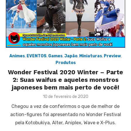
Animes
,
EVENTOS
,
Games
,
Japão
,
Miniaturas
,
Preview
,
Produtos
Wonder Festival 2020 Winter – Parte
2: Suas waifus e aqueles monstros
japoneses bem mais perto de você!
Posted
10 de fevereiro de 2020
on
Chegou a vez de conferirmos o que de melhor de
action-figures foi apresentado no Wonder Festival
pela Kotobukiya, Alter, Aniplex, Wave e X-Plus.