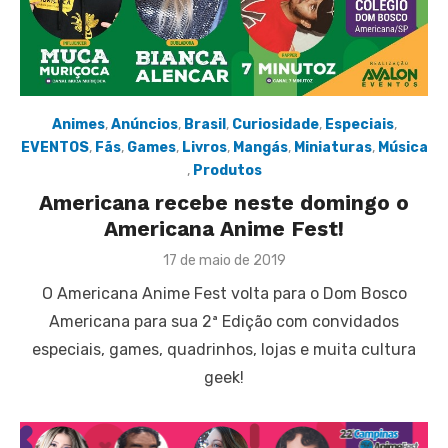
Animes
,
Anúncios
,
Brasil
,
Curiosidade
,
Especiais
,
EVENTOS
,
Fãs
,
Games
,
Livros
,
Mangás
,
Miniaturas
,
Música
,
Produtos
Americana recebe neste domingo o
Americana Anime Fest!
Posted
17 de maio de 2019
on
O Americana Anime Fest volta para o Dom Bosco
Americana para sua 2ª Edição com convidados
especiais, games, quadrinhos, lojas e muita cultura
geek!