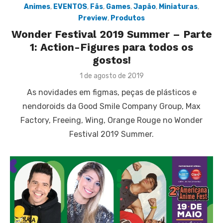
Animes
,
EVENTOS
,
Fãs
,
Games
,
Japão
,
Miniaturas
,
Preview
,
Produtos
Wonder Festival 2019 Summer – Parte
1: Action-Figures para todos os
gostos!
Posted
1 de agosto de 2019
on
As novidades em figmas, peças de plásticos e
nendoroids da Good Smile Company Group, Max
Factory, Freeing, Wing, Orange Rouge no Wonder
Festival 2019 Summer.