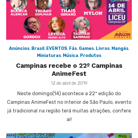
Anúncios
,
Brasil
,
EVENTOS
,
Fãs
,
Games
,
Livros
,
Mangás
,
Miniaturas
,
Música
,
Produtos
Campinas recebe o 22º Campinas
AnimeFest
Posted
12 de abril de 2019
on
Neste domingo(14) acontece a 22ª edição do
Campinas AnimeFest no interior de São Paulo, evento
já tradicional na região terá muitas atrações, confere
ai!