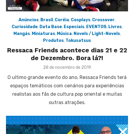
Anúncios
,
Brasil
,
Coréia
,
Cosplays
,
Crossover
,
Curiosidade
,
Data Base
,
Especiais
,
EVENTOS
,
Livros
,
Mangás
,
Miniaturas
,
Música
,
Novels / Light-Novels
,
Produtos
,
Tokusatsus
Ressaca Friends acontece dias 21 e 22
de Dezembro. Bora lá?!
Posted
28 de novembro de 2019
on
O ultimo grande evento do ano, Ressaca Friends terá
espaços temáticos com cenários para experiências
realistas aos fãs de cultura pop oriental e muitas
outras atrações.