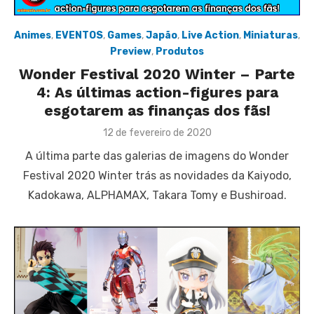
Animes
,
EVENTOS
,
Games
,
Japão
,
Live Action
,
Miniaturas
,
Preview
,
Produtos
Wonder Festival 2020 Winter – Parte
4: As últimas action-figures para
esgotarem as finanças dos fãs!
Posted
12 de fevereiro de 2020
on
A última parte das galerias de imagens do Wonder
Festival 2020 Winter trás as novidades da Kaiyodo,
Kadokawa, ALPHAMAX, Takara Tomy e Bushiroad.