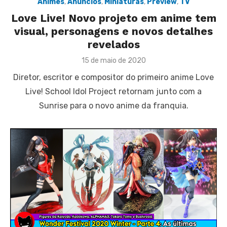
Animes
,
Anúncios
,
Miniaturas
,
Preview
,
TV
Love Live! Novo projeto em anime tem
visual, personagens e novos detalhes
revelados
Posted
15 de maio de 2020
on
Diretor, escritor e compositor do primeiro anime Love
Live! School Idol Project retornam junto com a
Sunrise para o novo anime da franquia.