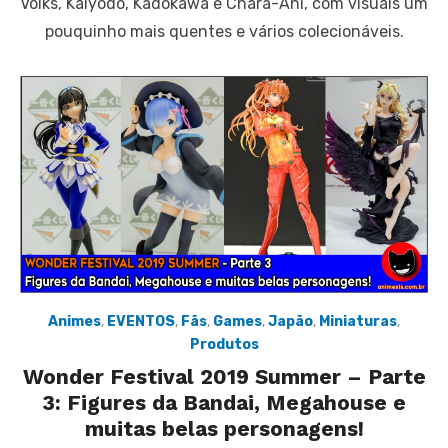
Volks, Kaiyodo, Kadokawa e Chara-Ani, com visuais um
pouquinho mais quentes e vários colecionáveis.
Animes
,
EVENTOS
,
Fãs
,
Games
,
Japão
,
Miniaturas
,
Produtos
Wonder Festival 2019 Summer – Parte
3: Figures da Bandai, Megahouse e
muitas belas personagens!