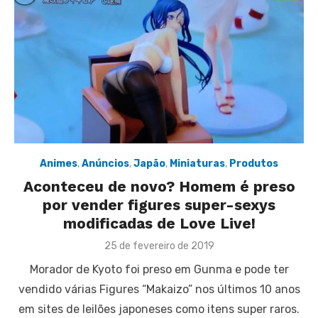
Animes
,
Anúncios
,
Japão
,
Miniaturas
,
Produtos
Aconteceu de novo? Homem é preso
por vender figures super-sexys
modificadas de Love Live!
Posted
25 de fevereiro de 2019
on
Morador de Kyoto foi preso em Gunma e pode ter
vendido várias Figures “Makaizo” nos últimos 10 anos
em sites de leilões japoneses como itens super raros.