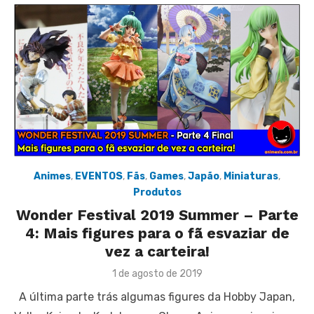
Animes
,
EVENTOS
,
Fãs
,
Games
,
Japão
,
Miniaturas
,
Produtos
Wonder Festival 2019 Summer – Parte
4: Mais figures para o fã esvaziar de
vez a carteira!
Posted
1 de agosto de 2019
on
A última parte trás algumas figures da Hobby Japan,