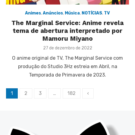
Animes
,
Anúncios
,
Música
,
NOTÍCIAS
,
TV
The Marginal Service: Anime revela
tema de abertura interpretado por
Mamoru Miyano
Posted
27 de dezembro de 2022
on
O anime original de TV, The Marginal Service com
produção do Studio 3Hz estreia em Abril, na
Temporada de Primavera de 2023.
Paginação
1
2
3
…
182
‹
de
posts