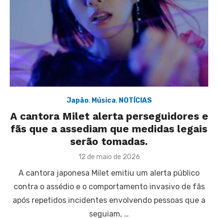
Japão
,
Música
,
NOTÍCIAS
A cantora Milet alerta perseguidores e
fãs que a assediam que medidas legais
serão tomadas.
Posted
12 de maio de 2026
on
A cantora japonesa Milet emitiu um alerta público
contra o assédio e o comportamento invasivo de fãs
após repetidos incidentes envolvendo pessoas que a
seguiam, …