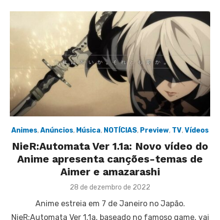
Animes
,
Anúncios
,
Música
,
NOTÍCIAS
,
Preview
,
TV
,
Vídeos
NieR:Automata Ver 1.1a: Novo vídeo do
Anime apresenta canções-temas de
Aimer e amazarashi
Posted
28 de dezembro de 2022
on
Anime estreia em 7 de Janeiro no Japão.
NieR:Automata Ver 1.1a, baseado no famoso game, vai