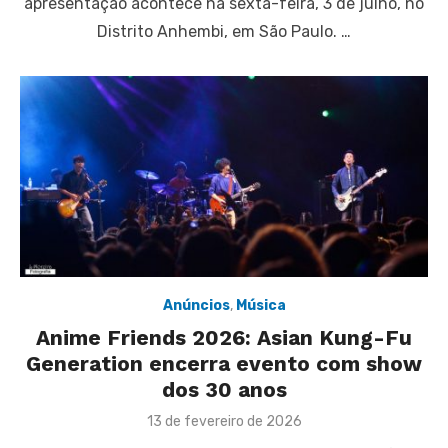
apresentação acontece na sexta-feira, 3 de julho, no
Distrito Anhembi, em São Paulo. …
Anúncios
,
Música
Anime Friends 2026: Asian Kung-Fu
Generation encerra evento com show
dos 30 anos
Posted
13 de fevereiro de 2026
on