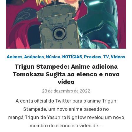
Animes
,
Anúncios
,
Música
,
NOTÍCIAS
,
Preview
,
TV
,
Vídeos
Trigun Stampede: Anime adiciona
Tomokazu Sugita ao elenco e novo
vídeo
Posted
28 de dezembro de 2022
on
A conta oficial do Twitter para o anime Trigun
Stampede, um novo anime baseado no
mangá Trigun de Yasuhiro Nightow revelou um novo
membro do elenco e o vídeo de …