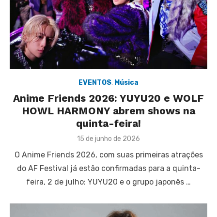
EVENTOS
,
Música
Anime Friends 2026: YUYU20 e WOLF
HOWL HARMONY abrem shows na
quinta-feira!
Posted
15 de junho de 2026
on
O Anime Friends 2026, com suas primeiras atrações
do AF Festival já estão confirmadas para a quinta-
feira, 2 de julho: YUYU20 e o grupo japonês …