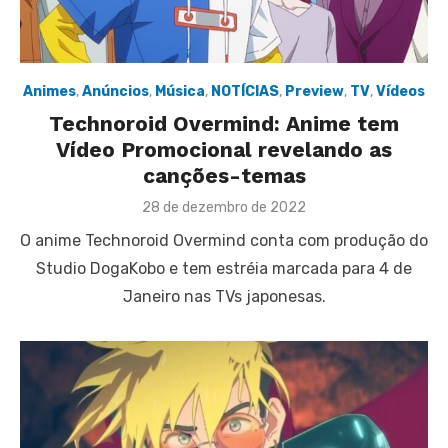
Animes
,
Anúncios
,
Música
,
NOTÍCIAS
,
Preview
,
TV
,
Vídeos
Technoroid Overmind: Anime tem
Vídeo Promocional revelando as
canções-temas
Posted
28 de dezembro de 2022
on
O anime Technoroid Overmind conta com produção do
Studio DogaKobo e tem estréia marcada para 4 de
Janeiro nas TVs japonesas.