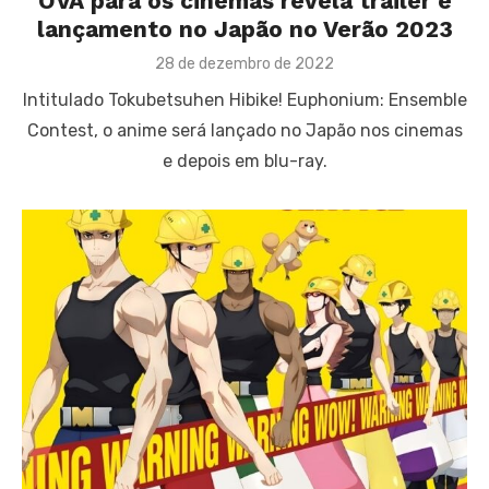
OVA para os cinemas revela trailer e
lançamento no Japão no Verão 2023
Posted
28 de dezembro de 2022
on
Intitulado Tokubetsuhen Hibike! Euphonium: Ensemble
Contest, o anime será lançado no Japão nos cinemas
e depois em blu-ray.