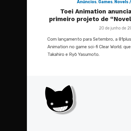
Anúncios
,
Games
,
Novels 
Toei Animation anuncia
primeiro projeto de “Nove
Posted
20 de junho de 
on
Com lançamento para Setembro, a 81plus
Animation no game sci-fi Clear World. qu
Takahiro e Ryō Yasumoto.