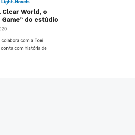
/ Light-Novels
 Clear World, o
l Game” do estúdio
2020
 colabora com a Toei
e conta com história de