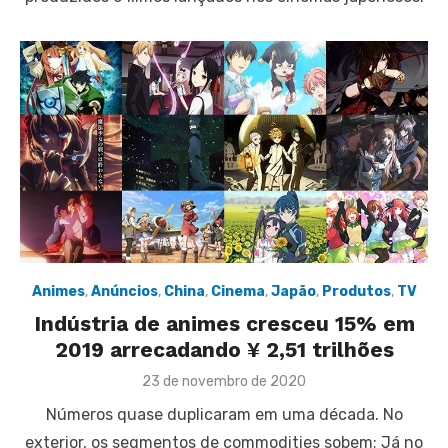
Animes
,
Anúncios
,
China
,
Cinema
,
Japão
,
Produtos
,
TV
Indústria de animes cresceu 15% em
2019 arrecadando ¥ 2,51 trilhões
Posted
23 de novembro de 2020
on
Números quase duplicaram em uma década. No
exterior, os segmentos de commodities sobem; Já no