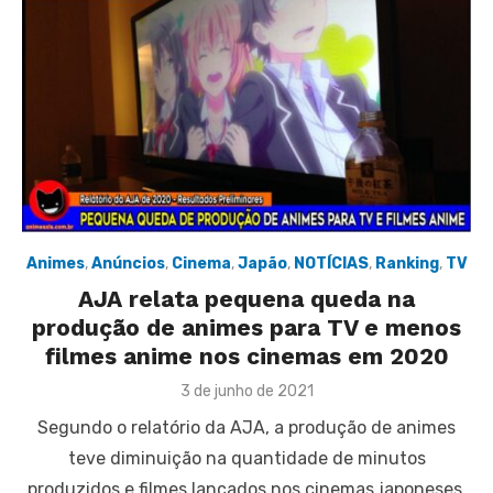
Animes
,
Anúncios
,
Cinema
,
Japão
,
NOTÍCIAS
,
Ranking
,
TV
AJA relata pequena queda na
produção de animes para TV e menos
filmes anime nos cinemas em 2020
Posted
3 de junho de 2021
on
Segundo o relatório da AJA, a produção de animes
teve diminuição na quantidade de minutos
produzidos e filmes lançados nos cinemas japoneses.