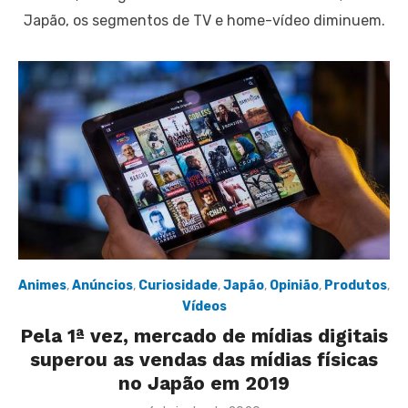
Japão, os segmentos de TV e home-vídeo diminuem.
Animes
,
Anúncios
,
Curiosidade
,
Japão
,
Opinião
,
Produtos
,
Vídeos
Pela 1ª vez, mercado de mídias digitais
superou as vendas das mídias físicas
no Japão em 2019