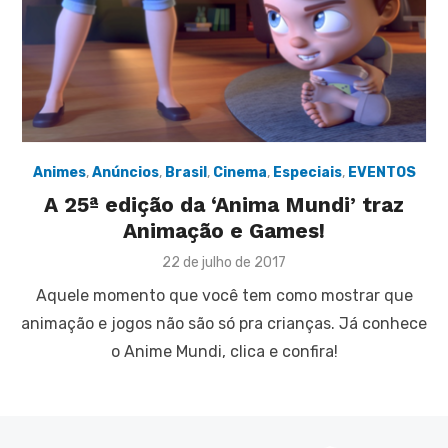
Animes
,
Anúncios
,
Brasil
,
Cinema
,
Especiais
,
EVENTOS
A 25ª edição da ‘Anima Mundi’ traz
Animação e Games!
Posted
22 de julho de 2017
on
Aquele momento que você tem como mostrar que
animação e jogos não são só pra crianças. Já conhece
o Anime Mundi, clica e confira!