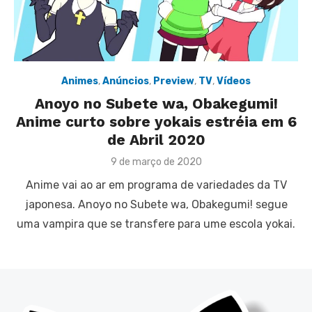
Animes
,
Anúncios
,
Preview
,
TV
,
Vídeos
Anoyo no Subete wa, Obakegumi!
Anime curto sobre yokais estréia em 6
de Abril 2020
Posted
9 de março de 2020
on
Anime vai ao ar em programa de variedades da TV
japonesa. Anoyo no Subete wa, Obakegumi! segue
uma vampira que se transfere para ume escola yokai.