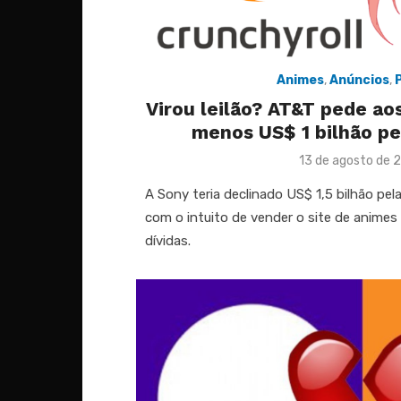
Animes
,
Anúncios
,
Virou leilão? AT&T pede a
menos US$ 1 bilhão pe
Posted
13 de agosto de 
on
A Sony teria declinado US$ 1,5 bilhão pel
com o intuito de vender o site de animes 
dívidas.