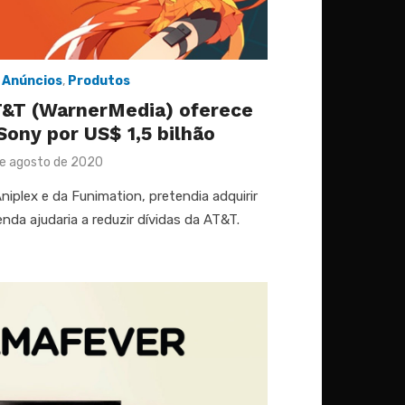
,
Anúncios
,
Produtos
T&T (WarnerMedia) oferece
Sony por US$ 1,5 bilhão
ted
de agosto de 2020
niplex e da Funimation, pretendia adquirir
nda ajudaria a reduzir dívidas da AT&T.