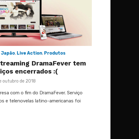
,
Japão
,
Live Action
,
Produtos
streaming DramaFever tem
iços encerrados :(
ted
e outubro de 2018
presa com o fim do DramaFever. Serviço
os e telenovelas latino-americanas foi