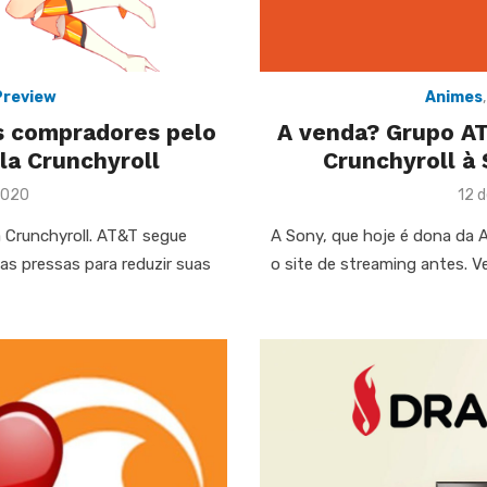
Preview
Animes
os compradores pelo
A venda? Grupo A
la Crunchyroll
Crunchyroll à 
Pos
2020
12 
on
a Crunchyroll. AT&T segue
A Sony, que hoje é dona da A
as pressas para reduzir suas
o site de streaming antes. Ve