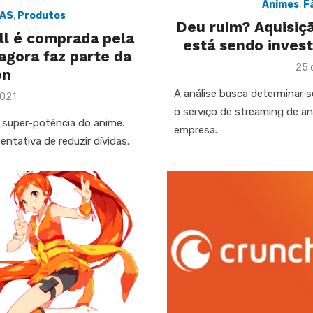
Animes
,
F
IAS
,
Produtos
Deu ruim? Aquisiçã
ll é comprada pela
está sendo invest
agora faz parte da
Pos
25 
on
on
A análise busca determinar s
2021
o serviço de streaming de a
 super-potência do anime.
empresa.
entativa de reduzir dívidas.