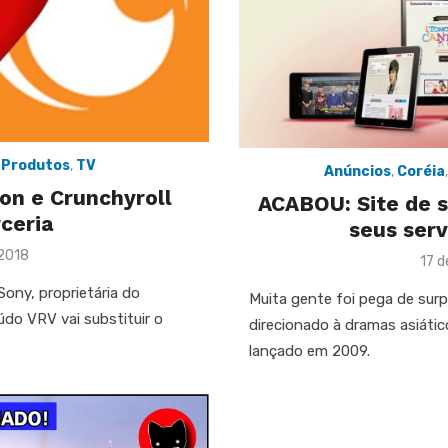
,
Produtos
,
TV
Anúncios
,
Coréia
on e Crunchyroll
ACABOU: Site de 
ceria
seus serv
 2018
Pos
17 d
on
 Sony, proprietária do
Muita gente foi pega de sur
do VRV vai substituir o
direcionado à dramas asiátic
lançado em 2009.