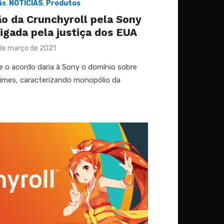
ãs
,
NOTÍCIAS
,
Produtos
o da Crunchyroll pela Sony
igada pela justiça dos EUA
ted
de março de 2021
e o acordo daria à Sony o domínio sobre
nimes, caracterizando monopólio da