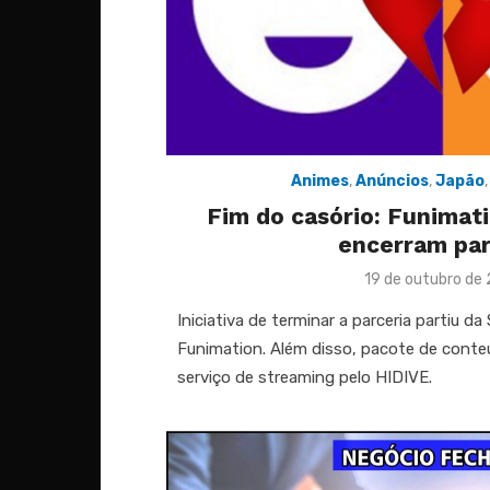
Animes
,
Anúncios
,
Japão
Fim do casório: Funimati
encerram par
Posted
19 de outubro de
on
Iniciativa de terminar a parceria partiu da
Funimation. Além disso, pacote de conteú
serviço de streaming pelo HIDIVE.