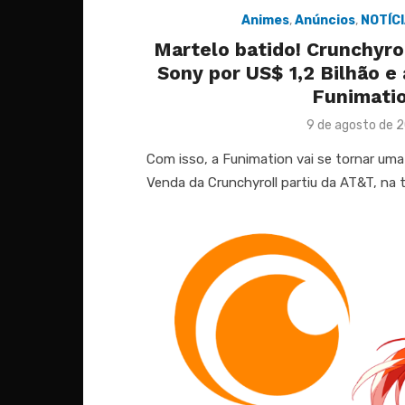
Animes
,
Anúncios
,
NOTÍC
Martelo batido! Crunchyro
Sony por US$ 1,2 Bilhão e 
Funimati
Posted
9 de agosto de 
on
Com isso, a Funimation vai se tornar uma
Venda da Crunchyroll partiu da AT&T, na t