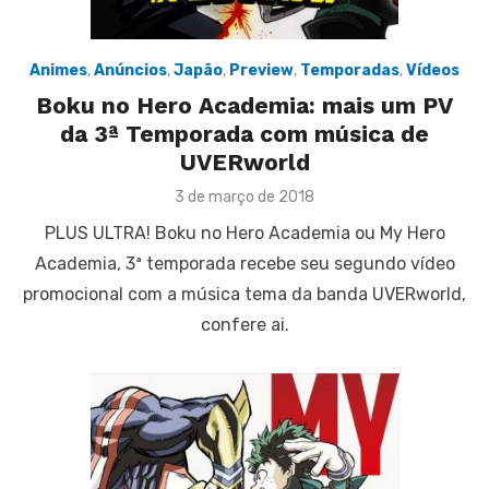
Animes
,
Anúncios
,
Japão
,
Preview
,
Temporadas
,
Vídeos
Boku no Hero Academia: mais um PV
da 3ª Temporada com música de
UVERworld
Posted
3 de março de 2018
on
PLUS ULTRA! Boku no Hero Academia ou My Hero
Academia, 3ª temporada recebe seu segundo vídeo
promocional com a música tema da banda UVERworld,
confere ai.