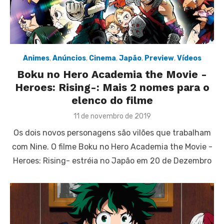
Animes
,
Anúncios
,
Cinema
,
Japão
,
Preview
,
Vídeos
Boku no Hero Academia the Movie -
Heroes: Rising-: Mais 2 nomes para o
elenco do filme
Posted
11 de novembro de 2019
on
Os dois novos personagens são vilões que trabalham
com Nine. O filme Boku no Hero Academia the Movie -
Heroes: Rising- estréia no Japão em 20 de Dezembro