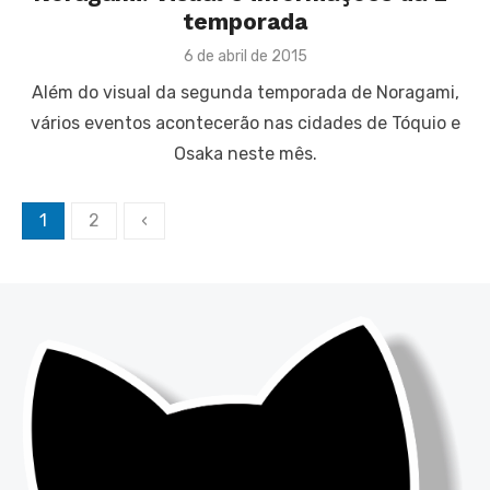
temporada
Posted
6 de abril de 2015
on
Além do visual da segunda temporada de Noragami,
vários eventos acontecerão nas cidades de Tóquio e
Osaka neste mês.
Paginação
1
2
‹
de
posts