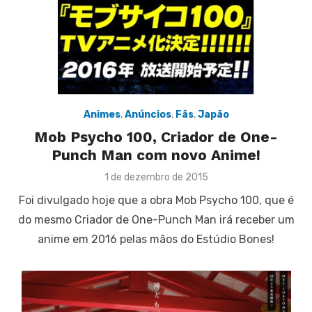
Animes
,
Anúncios
,
Fãs
,
Japão
Mob Psycho 100, Criador de One-
Punch Man com novo Anime!
Posted
1 de dezembro de 2015
on
Foi divulgado hoje que a obra Mob Psycho 100, que é
do mesmo Criador de One-Punch Man irá receber um
anime em 2016 pelas mãos do Estúdio Bones!