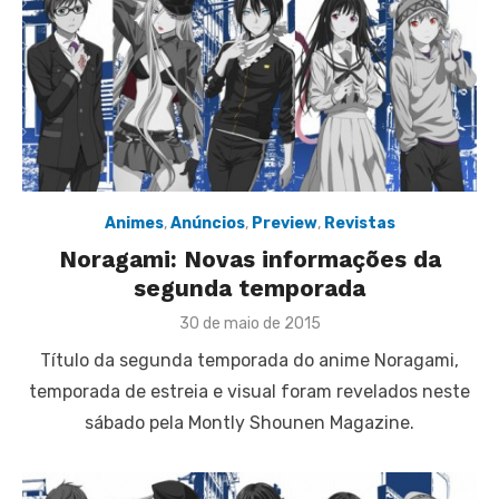
Animes
,
Anúncios
,
Preview
,
Revistas
Noragami: Novas informações da
segunda temporada
Posted
30 de maio de 2015
on
Título da segunda temporada do anime Noragami,
temporada de estreia e visual foram revelados neste
sábado pela Montly Shounen Magazine.