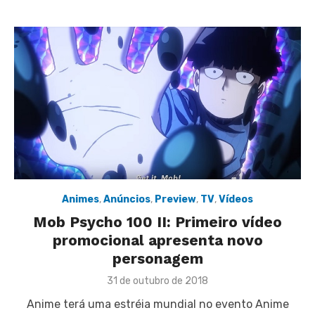
Animes
,
Anúncios
,
Preview
,
TV
,
Vídeos
Mob Psycho 100 II: Primeiro vídeo
promocional apresenta novo
personagem
Posted
31 de outubro de 2018
on
Anime terá uma estréia mundial no evento Anime