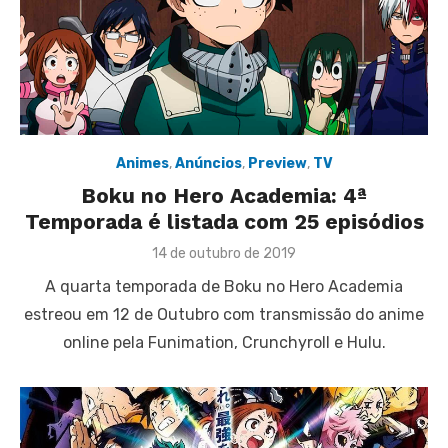
Animes
,
Anúncios
,
Preview
,
TV
Boku no Hero Academia: 4ª
Temporada é listada com 25 episódios
Posted
14 de outubro de 2019
on
A quarta temporada de Boku no Hero Academia
estreou em 12 de Outubro com transmissão do anime
online pela Funimation, Crunchyroll e Hulu.