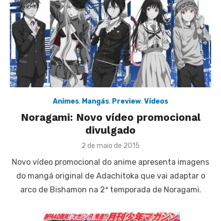
Animes
,
Mangás
,
Preview
,
Vídeos
Noragami: Novo vídeo promocional
divulgado
Posted
2 de maio de 2015
on
Novo vídeo promocional do anime apresenta imagens
do mangá original de Adachitoka que vai adaptar o
arco de Bishamon na 2ª temporada de Noragami.