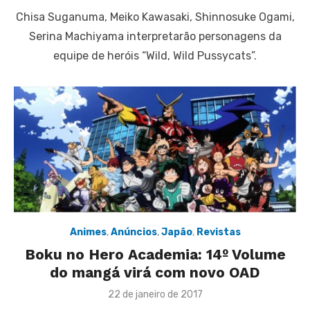
on
Chisa Suganuma, Meiko Kawasaki, Shinnosuke Ogami,
Serina Machiyama interpretarão personagens da
equipe de heróis “Wild, Wild Pussycats”.
Animes
,
Anúncios
,
Japão
,
Revistas
Boku no Hero Academia: 14º Volume
do mangá virá com novo OAD
Posted
22 de janeiro de 2017
on