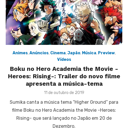
Animes
,
Anúncios
,
Cinema
,
Japão
,
Música
,
Preview
,
Vídeos
Boku no Hero Academia the Movie -
Heroes: Rising-: Trailer do novo filme
apresenta a música-tema
Posted
11 de outubro de 2019
on
Sumika canta a música tema “Higher Ground” para
filme Boku no Hero Academia the Movie -Heroes:
Rising- que será lançado no Japão em 20 de
Dezembro.