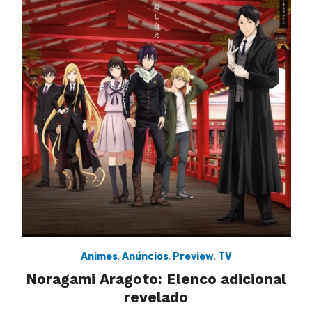
Animes
,
Anúncios
,
Preview
,
TV
Noragami Aragoto: Elenco adicional
revelado