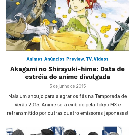
Animes
,
Anúncios
,
Preview
,
TV
,
Vídeos
Akagami no Shirayuki-hime: Data de
estréia do anime divulgada
Posted
3 de junho de 2015
on
Mais um shoujo para alegrar os fãs na Temporada de
Verão 2015. Anime será exibido pela Tokyo MX e
retransmitido por outras quatro emissoras japonesas!