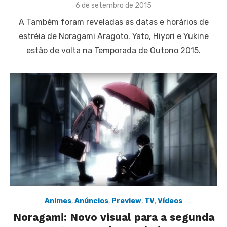
Posted
6 de setembro de 2015
on
A Também foram reveladas as datas e horários de
estréia de Noragami Aragoto. Yato, Hiyori e Yukine
estão de volta na Temporada de Outono 2015.
Animes
,
Anúncios
,
Preview
,
TV
,
Vídeos
Noragami: Novo visual para a segunda