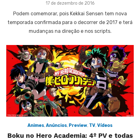
Posted
17 de dezembro de 2016
on
Podem comemorar, pois Kekkai Sensen tem nova
temporada confirmada para o decorrer de 2017 e terá
mudanças na direção e nos scripts.
Animes
,
Anúncios
,
Preview
,
TV
,
Vídeos
Boku no Hero Academia: 4º PV e todas