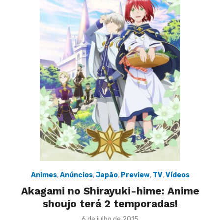
Animes
,
Anúncios
,
Japão
,
Preview
,
TV
,
Vídeos
Akagami no Shirayuki-hime: Anime
shoujo terá 2 temporadas!
Posted
6 de julho de 2015