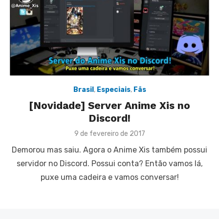
Brasil
,
Especiais
,
Fãs
[Novidade] Server Anime Xis no
Discord!
Posted
9 de fevereiro de 2017
on
Demorou mas saiu. Agora o Anime Xis também possui
servidor no Discord. Possui conta? Então vamos lá,
puxe uma cadeira e vamos conversar!