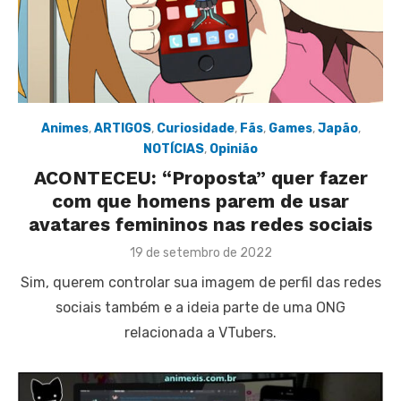
Animes
,
ARTIGOS
,
Curiosidade
,
Fãs
,
Games
,
Japão
,
NOTÍCIAS
,
Opinião
ACONTECEU: “Proposta” quer fazer
com que homens parem de usar
avatares femininos nas redes sociais
Posted
19 de setembro de 2022
on
Sim, querem controlar sua imagem de perfil das redes
sociais também e a ideia parte de uma ONG
relacionada a VTubers.