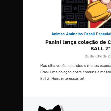
Animes
,
Anúncios
,
Brasil
,
Especia
Panini lança coleção de
BALL Z’
Posted
26 de julho de 2
on
Mas olha vocês, quandos e menos esperava
Brasil uma coleção entre comuns e metal
Ball Z. Hum, interessante!