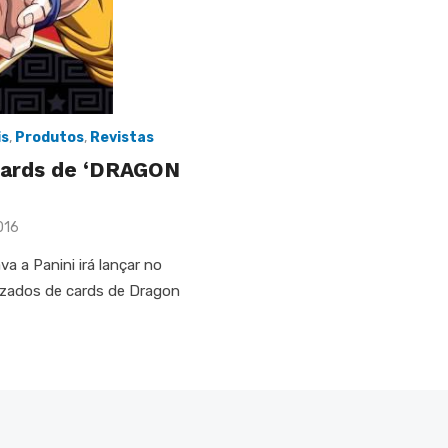
is
,
Produtos
,
Revistas
 Cards de ‘DRAGON
016
 a Panini irá lançar no
izados de cards de Dragon