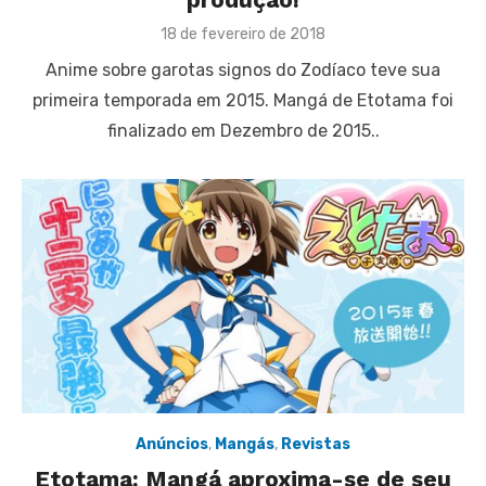
Posted
18 de fevereiro de 2018
on
Anime sobre garotas signos do Zodíaco teve sua
primeira temporada em 2015. Mangá de Etotama foi
finalizado em Dezembro de 2015..
Anúncios
,
Mangás
,
Revistas
Etotama: Mangá aproxima-se de seu