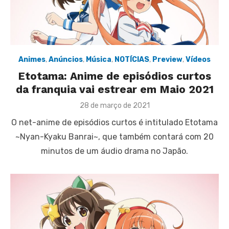
Animes
,
Anúncios
,
Música
,
NOTÍCIAS
,
Preview
,
Vídeos
Etotama: Anime de episódios curtos
da franquia vai estrear em Maio 2021
Posted
28 de março de 2021
on
O net-anime de episódios curtos é intitulado Etotama
~Nyan-Kyaku Banrai~, que também contará com 20
minutos de um áudio drama no Japão.