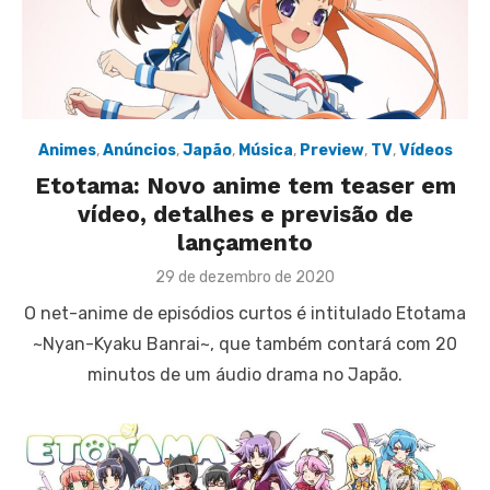
Animes
,
Anúncios
,
Japão
,
Música
,
Preview
,
TV
,
Vídeos
Etotama: Novo anime tem teaser em
vídeo, detalhes e previsão de
lançamento
Posted
29 de dezembro de 2020
on
O net-anime de episódios curtos é intitulado Etotama
~Nyan-Kyaku Banrai~, que também contará com 20
minutos de um áudio drama no Japão.