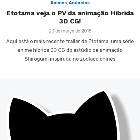
Animes
,
Anúncios
Etotama veja o PV da animação Hibrida
3D CG!
Posted
23 de março de 2015
on
Aqui está o mais recente trailer de Etotama, uma série
anime híbrida 3D CG do estúdio de animação
Shirogumi inspirada no zodíaco chinês