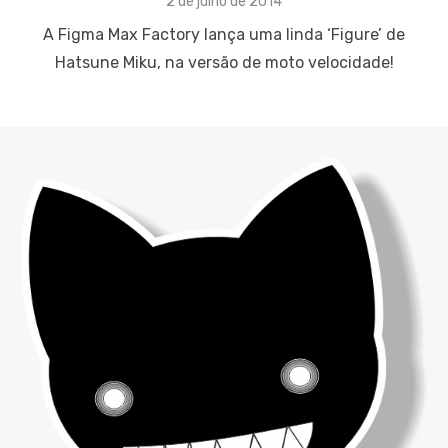
Posted
2 de julho de 2014
on
A Figma Max Factory lança uma linda ‘Figure’ de
Hatsune Miku, na versão de moto velocidade!