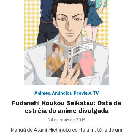
Animes
,
Anúncios
,
Preview
,
TV
Fudanshi Koukou Seikatsu: Data de
estréia do anime divulgada
Posted
24 de maio de 2016
on
Mangá de Atami Michinoku conta a história de um