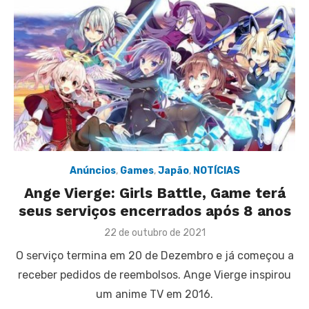
Anúncios
,
Games
,
Japão
,
NOTÍCIAS
Ange Vierge: Girls Battle, Game terá
seus serviços encerrados após 8 anos
Posted
22 de outubro de 2021
on
O serviço termina em 20 de Dezembro e já começou a
receber pedidos de reembolsos. Ange Vierge inspirou
um anime TV em 2016.