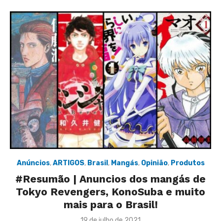
Anúncios
,
ARTIGOS
,
Brasil
,
Mangás
,
Opinião
,
Produtos
#Resumão | Anuncios dos mangás de
Tokyo Revengers, KonoSuba e muito
mais para o Brasil!
Posted
19 de julho de 2021