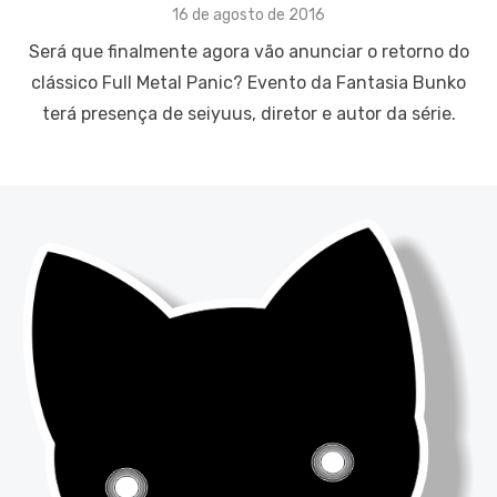
Posted
16 de agosto de 2016
on
Será que finalmente agora vão anunciar o retorno do
clássico Full Metal Panic? Evento da Fantasia Bunko
terá presença de seiyuus, diretor e autor da série.