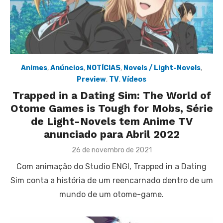
Animes
,
Anúncios
,
NOTÍCIAS
,
Novels / Light-Novels
,
Preview
,
TV
,
Vídeos
Trapped in a Dating Sim: The World of
Otome Games is Tough for Mobs, Série
de Light-Novels tem Anime TV
anunciado para Abril 2022
Posted
26 de novembro de 2021
on
Com animação do Studio ENGI, Trapped in a Dating
Sim conta a história de um reencarnado dentro de um
mundo de um otome-game.