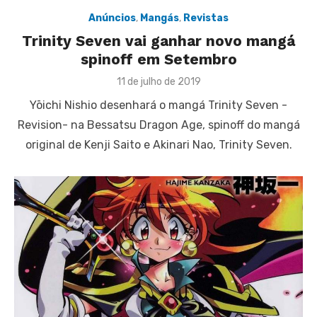
Anúncios
,
Mangás
,
Revistas
Trinity Seven vai ganhar novo mangá
spinoff em Setembro
Posted
11 de julho de 2019
on
Yōichi Nishio desenhará o mangá Trinity Seven -
Revision- na Bessatsu Dragon Age, spinoff do mangá
original de Kenji Saito e Akinari Nao, Trinity Seven.