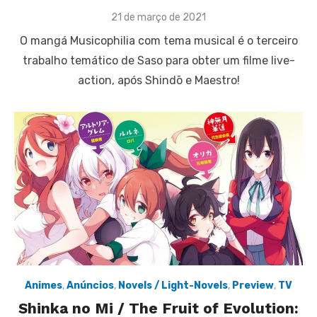
Posted
21 de março de 2021
on
O mangá Musicophilia com tema musical é o terceiro
trabalho temático de Saso para obter um filme live-
action, após Shindō e Maestro!
Animes
,
Anúncios
,
Novels / Light-Novels
,
Preview
,
TV
Shinka no Mi / The Fruit of Evolution: