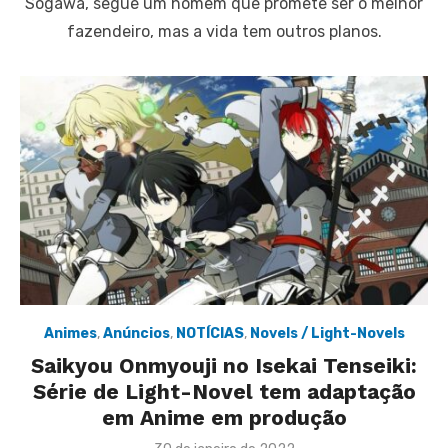
Sogawa, segue um homem que promete ser o melhor
fazendeiro, mas a vida tem outros planos.
Animes
,
Anúncios
,
NOTÍCIAS
,
Novels / Light-Novels
Saikyou Onmyouji no Isekai Tenseiki:
Série de Light-Novel tem adaptação
em Anime em produção