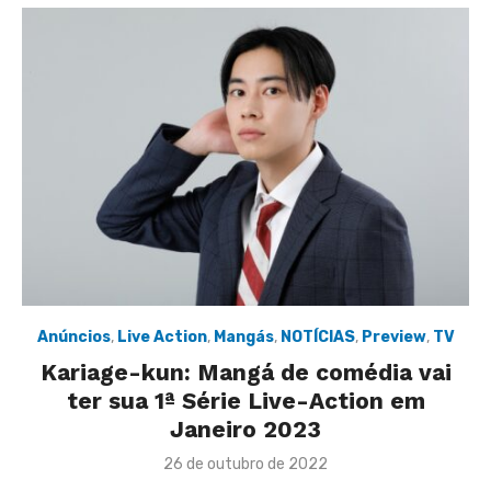
Anúncios
,
Live Action
,
Mangás
,
NOTÍCIAS
,
Preview
,
TV
Kariage-kun: Mangá de comédia vai
ter sua 1ª Série Live-Action em
Janeiro 2023
Posted
26 de outubro de 2022
on