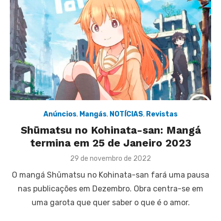
Anúncios
,
Mangás
,
NOTÍCIAS
,
Revistas
Shūmatsu no Kohinata-san: Mangá
termina em 25 de Janeiro 2023
Posted
29 de novembro de 2022
on
O mangá Shūmatsu no Kohinata-san fará uma pausa
nas publicações em Dezembro. Obra centra-se em
uma garota que quer saber o que é o amor.