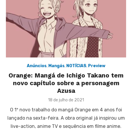
Anúncios
,
Mangás
,
NOTÍCIAS
,
Preview
Orange: Mangá de Ichigo Takano tem
novo capítulo sobre a personagem
Azusa
Posted
18 de julho de 2021
on
O 1º novo trabalho do mangá Orange em 4 anos foi
lançado na sexta-feira. A obra original já inspirou um
live-action, anime TV e sequência em filme anime.