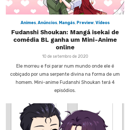
Animes
,
Anúncios
,
Mangás
,
Preview
,
Vídeos
Fudanshi Shoukan: Mangá isekai de
comédia BL ganha um Mini-Anime
online
Posted
10 de setembro de 2020
on
Ele morreu e foi parar num mundo onde ele é
cobiçado por uma serpente divina na forma de um
homem. Mini-anime Fudanshi Shoukan terá 4
episódios.