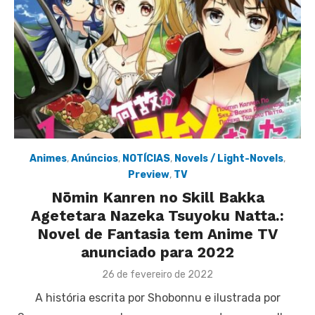
Animes
,
Anúncios
,
NOTÍCIAS
,
Novels / Light-Novels
,
Preview
,
TV
Nōmin Kanren no Skill Bakka
Agetetara Nazeka Tsuyoku Natta.:
Novel de Fantasia tem Anime TV
anunciado para 2022
Posted
26 de fevereiro de 2022
on
A história escrita por Shobonnu e ilustrada por