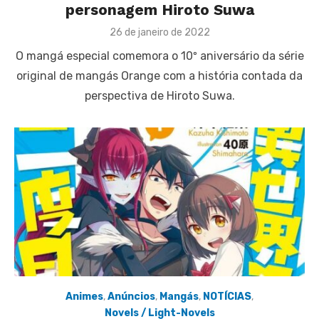
personagem Hiroto Suwa
Posted
26 de janeiro de 2022
on
O mangá especial comemora o 10º aniversário da série
original de mangás Orange com a história contada da
perspectiva de Hiroto Suwa.
Animes
,
Anúncios
,
Mangás
,
NOTÍCIAS
,
Novels / Light-Novels