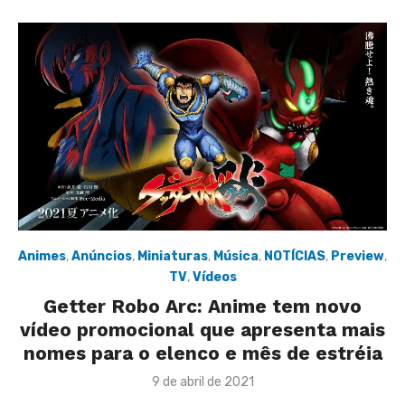
Animes
,
Anúncios
,
Miniaturas
,
Música
,
NOTÍCIAS
,
Preview
,
TV
,
Vídeos
Getter Robo Arc: Anime tem novo
vídeo promocional que apresenta mais
nomes para o elenco e mês de estréia
Posted
9 de abril de 2021
on