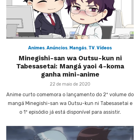
Animes
,
Anúncios
,
Mangás
,
TV
,
Vídeos
Minegishi-san wa Outsu-kun ni
Tabesasetai: Mangá yaoi 4-koma
ganha mini-anime
Posted
22 de maio de 2020
on
Anime curto comemora o lançamento do 2º volume do
mangá Minegishi-san wa Outsu-kun ni Tabesasetai e
o 1º episódio já está disponível para assistir.