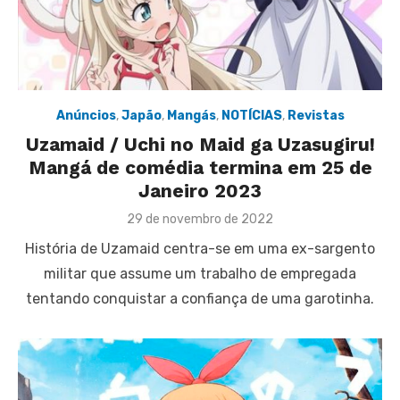
Anúncios
,
Japão
,
Mangás
,
NOTÍCIAS
,
Revistas
Uzamaid / Uchi no Maid ga Uzasugiru!
Mangá de comédia termina em 25 de
Janeiro 2023
Posted
29 de novembro de 2022
on
História de Uzamaid centra-se em uma ex-sargento
militar que assume um trabalho de empregada
tentando conquistar a confiança de uma garotinha.