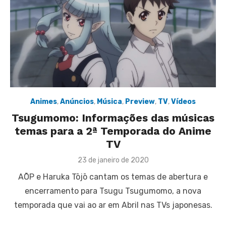
Animes
,
Anúncios
,
Música
,
Preview
,
TV
,
Vídeos
Tsugumomo: Informações das músicas
temas para a 2ª Temporada do Anime
TV
Posted
23 de janeiro de 2020
on
AŌP e Haruka Tōjō cantam os temas de abertura e
encerramento para Tsugu Tsugumomo, a nova
temporada que vai ao ar em Abril nas TVs japonesas.