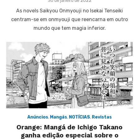
Posted
30 de janeiro de 2022
on
As novels Saikyou Onmyouji no Isekai Tenseiki
centram-se em onmyouji que reencarna em outro
mundo que tem magia inferior.
Anúncios
,
Mangás
,
NOTÍCIAS
,
Revistas
Orange: Mangá de Ichigo Takano
ganha edição especial sobre o