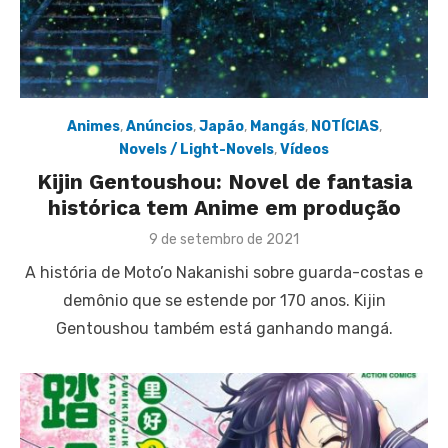
Animes
,
Anúncios
,
Japão
,
Mangás
,
NOTÍCIAS
,
Novels / Light-Novels
,
Vídeos
Kijin Gentoushou: Novel de fantasia
histórica tem Anime em produção
Posted
9 de setembro de 2021
on
A história de Moto’o Nakanishi sobre guarda-costas e
demônio que se estende por 170 anos. Kijin
Gentoushou também está ganhando mangá.