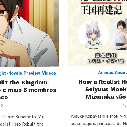
Animes
,
Anúnc
ight-Novels
,
Preview
,
Vídeos
How a Realist H
ilt the Kingdom:
Seiyuus Moek
o e mais 6 membros
Mizunaka são 
nco
Po
17
021
on
Yūsuke Kobayashi e Inori Mi
, Hisako Kanemoto, Yui
personagens principais de H
alist Hero Rebuilt the