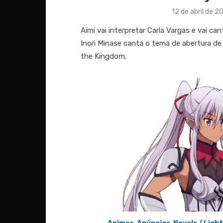
Posted
12 de abril de 2
on
Aimi vai interpretar Carla Vargas e vai c
Inori Minase canta o tema de abertura de
the Kingdom.