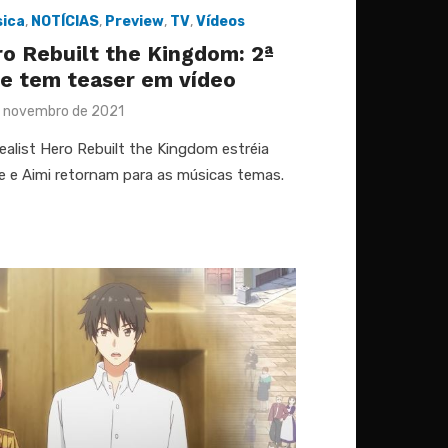
ica
,
NOTÍCIAS
,
Preview
,
TV
,
Vídeos
o Rebuilt the Kingdom: 2ª
e tem teaser em vídeo
ed
 novembro de 2021
alist Hero Rebuilt the Kingdom estréia
e e Aimi retornam para as músicas temas.