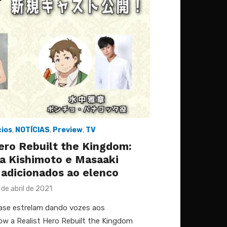
ios
,
NOTÍCIAS
,
Preview
,
TV
ero Rebuilt the Kingdom:
a Kishimoto e Masaaki
adicionados ao elenco
sted
 de abril de 2021
nase estrelam dando vozes aos
ow a Realist Hero Rebuilt the Kingdom