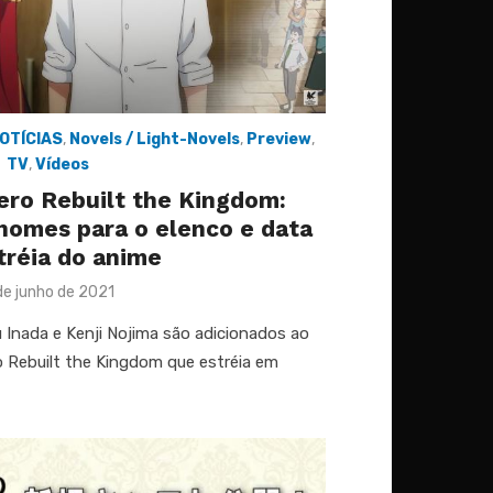
OTÍCIAS
,
Novels / Light-Novels
,
Preview
,
TV
,
Vídeos
ero Rebuilt the Kingdom:
nomes para o elenco e data
tréia do anime
sted
de junho de 2021
u Inada e Kenji Nojima são adicionados ao
o Rebuilt the Kingdom que estréia em