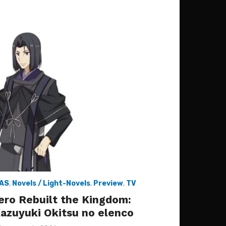
IAS
,
Novels / Light-Novels
,
Preview
,
TV
ero Rebuilt the Kingdom:
azuyuki Okitsu no elenco