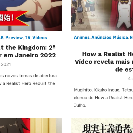
Animes
,
Anúncios
,
Música
,
N
AS
,
Preview
,
TV
,
Vídeos
lt the Kingdom: 2ª
How a Realist H
ar em Janeiro 2022
Vídeo revela mais 
 2021
de es
 os novos temas de abertura
Po
4 
a Realist Hero Rebuilt the
on
Mugihito, Kikuko Inoue, Tets
elenco de How a Realist Her
Julho.