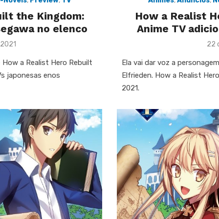
t-Novels
,
Preview
,
TV
Animes
,
Anúncios
,
N
ilt the Kingdom:
How a Realist H
segawa no elenco
Anime TV adicio
Pos
 2021
22 
on
e How a Realist Hero Rebuilt
Ela vai dar voz a personage
Vs japonesas enos
Elfrieden. How a Realist Her
2021.