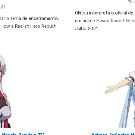
Pos
19 
on
021
Okitsu interpreta o oficial
antar o tema de encerramento.
em anime How a Realist Hero
 How a Realist Hero Rebuilt
Julho 2021.