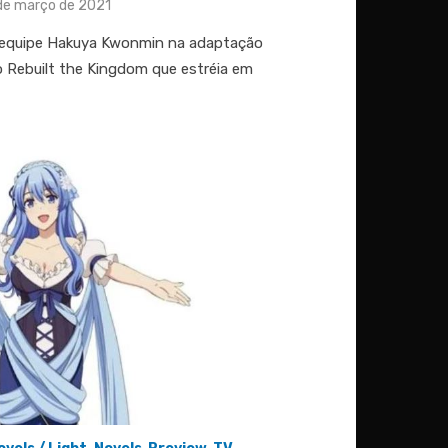
ted
de março de 2021
 de equipe Hakuya Kwonmin na adaptação
 Rebuilt the Kingdom que estréia em