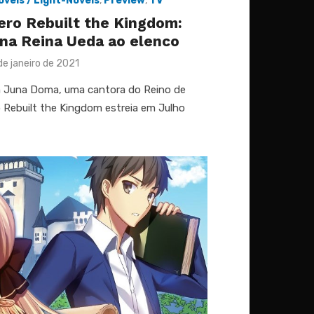
ovels / Light-Novels
,
Preview
,
TV
ero Rebuilt the Kingdom:
na Reina Ueda ao elenco
ted
de janeiro de 2021
m Juna Doma, uma cantora do Reino de
o Rebuilt the Kingdom estreia em Julho