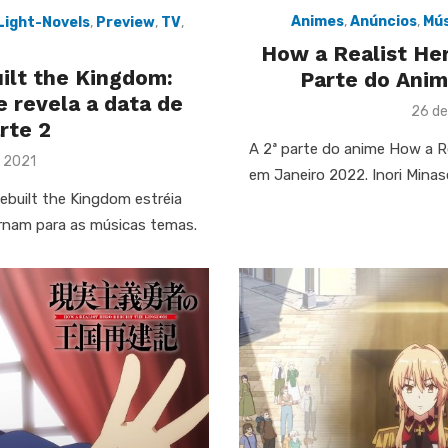
Animes
,
Anúncios
,
Mús
 Light-Novels
,
Preview
,
TV
,
How a Realist Her
ilt the Kingdom:
Parte do Anim
 revela a data de
Post
26 de
rte 2
on
A 2ª parte do anime How a Re
 2021
em Janeiro 2022. Inori Minas
ebuilt the Kingdom estréia
ornam para as músicas temas.