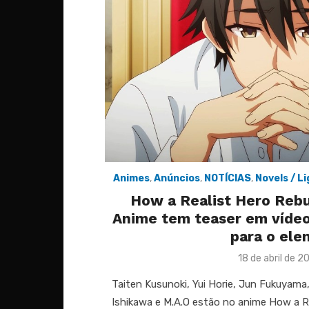
Animes
,
Anúncios
,
NOTÍCIAS
,
Novels / L
How a Realist Hero Rebu
Anime tem teaser em víde
para o ele
Posted
18 de abril de 2
on
Taiten Kusunoki, Yui Horie, Jun Fukuyama
Ishikawa e M.A.O estão no anime How a Re