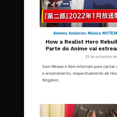
Animes
,
Anúncios
,
Música
,
NOTÍCI
How a Realist Hero Rebui
Parte do Anime vai estre
Posted
25 de setembro de
on
Inori Minase e Aimi retornam para cantar
e encerramento, respectivamente de How 
Kingdom.