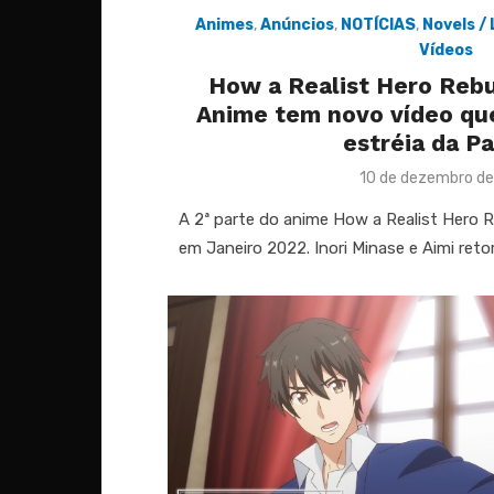
Animes
,
Anúncios
,
NOTÍCIAS
,
Novels /
Vídeos
How a Realist Hero Rebu
Anime tem novo vídeo que
estréia da Pa
Posted
10 de dezembro de
on
A 2ª parte do anime How a Realist Hero R
em Janeiro 2022. Inori Minase e Aimi ret