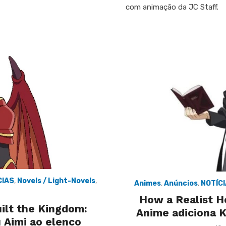
com animação da JC Staff.
CIAS
,
Novels / Light-Novels
,
Animes
,
Anúncios
,
NOTÍC
How a Realist H
ilt the Kingdom:
Anime adiciona K
 Aimi ao elenco