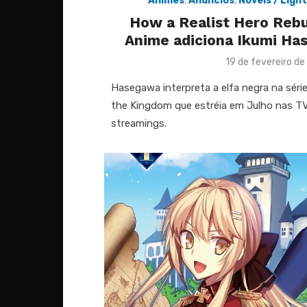
Animes
,
Anúncios
,
Novels / Ligh
How a Realist Hero Rebu
Anime adiciona Ikumi Ha
Posted
19 de fevereiro de
on
Hasegawa interpreta a elfa negra na séri
the Kingdom que estréia em Julho nas T
streamings.