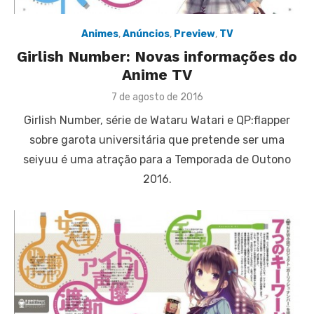
Animes
,
Anúncios
,
Preview
,
TV
Girlish Number: Novas informações do
Anime TV
Posted
7 de agosto de 2016
on
Girlish Number, série de Wataru Watari e QP:flapper
sobre garota universitária que pretende ser uma
seiyuu é uma atração para a Temporada de Outono
2016.