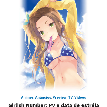
Animes
,
Anúncios
,
Preview
,
TV
,
Vídeos
Girlish Number: PV e data de estréia