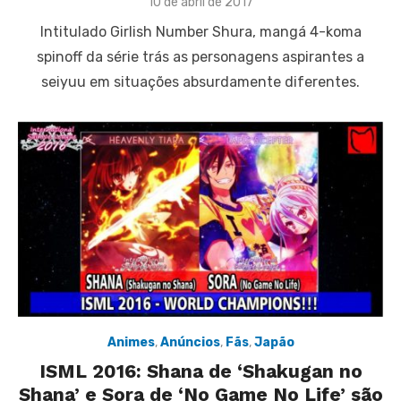
Posted
10 de abril de 2017
on
Intitulado Girlish Number Shura, mangá 4-koma
spinoff da série trás as personagens aspirantes a
seiyuu em situações absurdamente diferentes.
Animes
,
Anúncios
,
Fãs
,
Japão
ISML 2016: Shana de ‘Shakugan no
Shana’ e Sora de ‘No Game No Life’ são