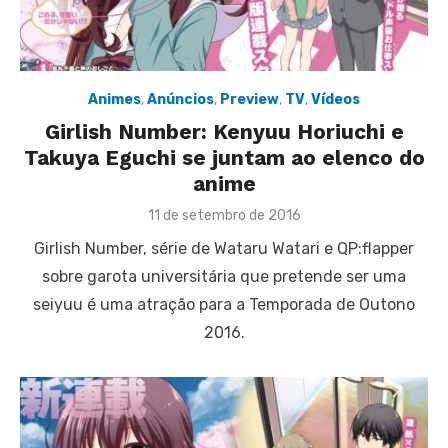
Animes
,
Anúncios
,
Preview
,
TV
,
Vídeos
Girlish Number: Kenyuu Horiuchi e
Takuya Eguchi se juntam ao elenco do
anime
Posted
11 de setembro de 2016
on
Girlish Number, série de Wataru Watari e QP:flapper
sobre garota universitária que pretende ser uma
seiyuu é uma atração para a Temporada de Outono
2016.