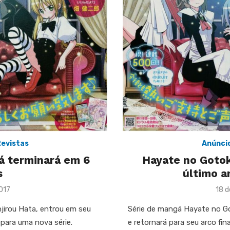
evistas
Anúnci
á terminará em 6
Hayate no Gotok
s
último 
Pos
017
18 d
on
jirou Hata, entrou em seu
Série de mangá Hayate no Go
epara uma nova série.
e retornará para seu arco fi