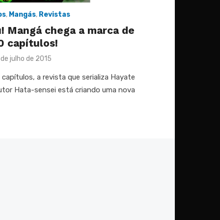
os
,
Mangás
,
Revistas
! Mangá chega a marca de
0 capítulos!
sted
 de julho de 2015
capítulos, a revista que serializa Hayate
utor Hata-sensei está criando uma nova