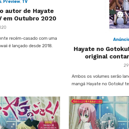
s
,
Preview
,
TV
o autor de Hayate
TV em Outubro 2020
2020
scente recém-casado com uma
Anúnci
waii é lançado desde 2018.
Hayate no Gotoku!
original conta
Po
29
on
Ambos os volumes serão lanç
mangá Hayate no Gotoku! term