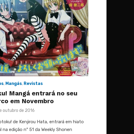
os
,
Mangás
,
Revistas
u! Mangá entrará no seu
arco em Novembro
ted
e outubro de 2016
toku! de Kenjirou Hata, entrará em hiato
nal na edição nº 51 da Weekly Shonen