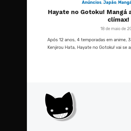
Anúncios
,
Japão
,
Mang
Hayate no Gotoku! Mangá 
clímax!
Posted
18 de maio de 2
on
Após 12 anos, 4 temporadas em anime, 3 
Kenjirou Hata, Hayate no Gotoku! vai se a