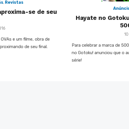
ás
,
Revistas
Anúnci
aproxima-se de seu
Hayate no Gotoku
50
016
Po
10
OVAs e um filme, obra de
on
Para celebrar a marca de 500 
proximando de seu final.
no Gotoku! anunciou que o a
série!