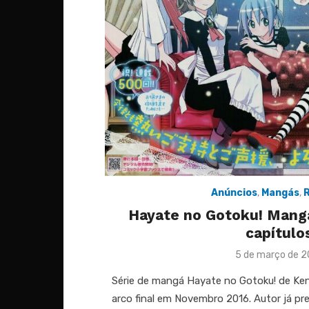
Anúncios
,
Mangás
,
R
Hayate no Gotoku! Mang
capítulo
Posted
5 de março de 2
on
Série de mangá Hayate no Gotoku! de Ken
arco final em Novembro 2016. Autor já pr