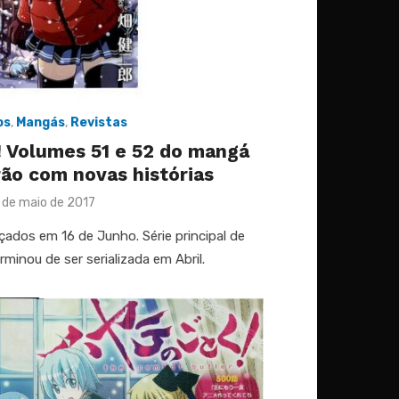
os
,
Mangás
,
Revistas
 Volumes 51 e 52 do mangá
rão com novas histórias
sted
 de maio de 2017
ados em 16 de Junho. Série principal de
inou de ser serializada em Abril.