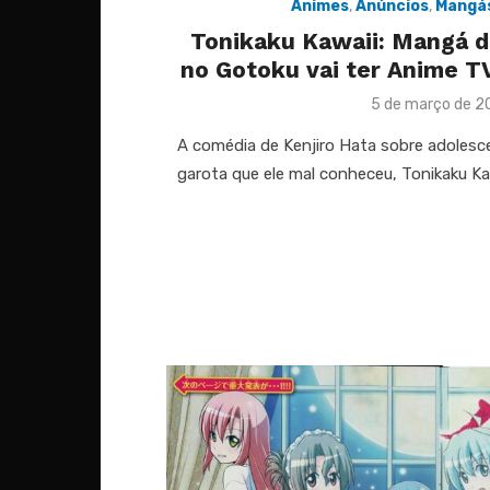
Animes
,
Anúncios
,
Mangá
Tonikaku Kawaii: Mangá d
no Gotoku vai ter Anime 
Posted
5 de março de 
on
A comédia de Kenjiro Hata sobre adole
garota que ele mal conheceu, Tonikaku Ka