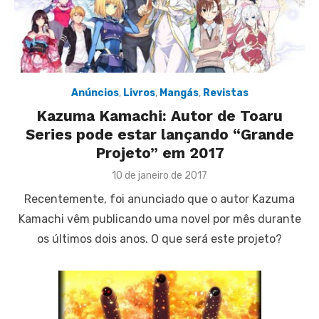
Anúncios
,
Livros
,
Mangás
,
Revistas
Kazuma Kamachi: Autor de Toaru
Series pode estar lançando “Grande
Projeto” em 2017
Posted
10 de janeiro de 2017
on
Recentemente, foi anunciado que o autor Kazuma
Kamachi vêm publicando uma novel por mês durante
os últimos dois anos. O que será este projeto?