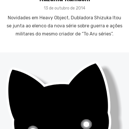
Posted
13 de outubro de 2014
on
Novidades em Heavy Object, Dubladora Shizuka Itou
se junta ao elenco da nova série sobre guerra e ações
militares do mesmo criador de “To Aru séries”.