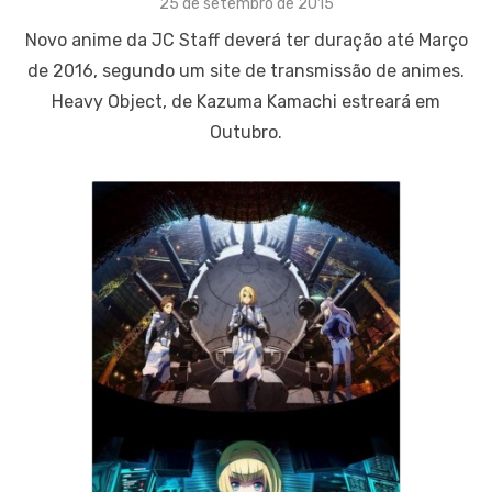
Posted
25 de setembro de 2015
on
Novo anime da JC Staff deverá ter duração até Março
de 2016, segundo um site de transmissão de animes.
Heavy Object, de Kazuma Kamachi estreará em
Outubro.