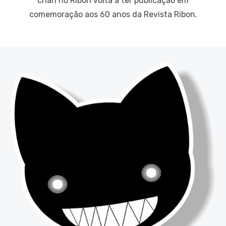
chan no Ribon volta a ter publicação em
comemoração aos 60 anos da Revista Ribon.