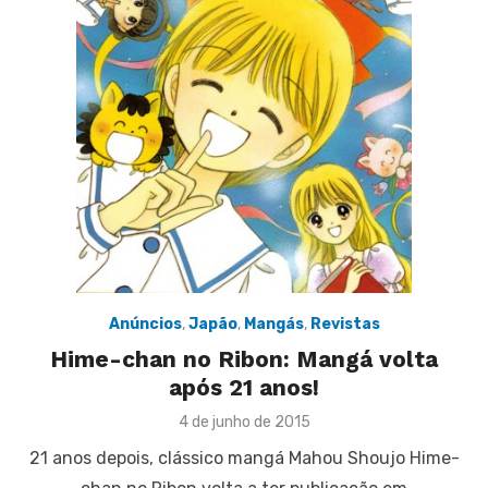
Anúncios
,
Japão
,
Mangás
,
Revistas
Hime-chan no Ribon: Mangá volta
após 21 anos!
Posted
4 de junho de 2015
on
21 anos depois, clássico mangá Mahou Shoujo Hime-